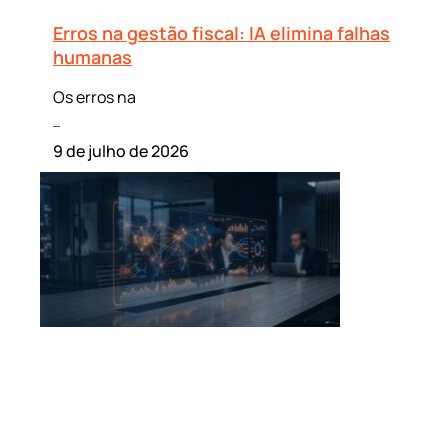
Erros na gestão fiscal: IA elimina falhas
humanas
Os erros na
Leia mais »
9 de julho de 2026