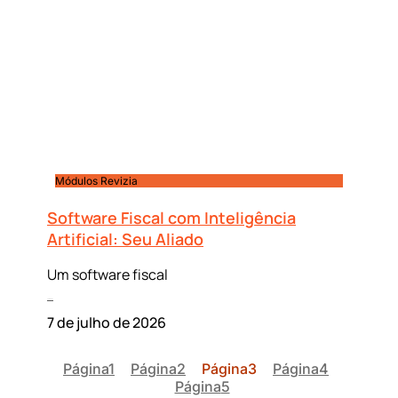
Módulos Revizia
Software Fiscal com Inteligência
Artificial: Seu Aliado
Um software fiscal
Leia mais »
7 de julho de 2026
Página
1
Página
2
Página
3
Página
4
Página
5