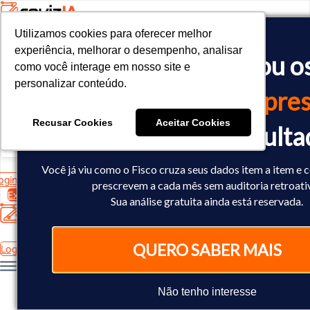
Utilizamos cookies para oferecer melhor
Utilizamos cookies para oferecer melhor
<!-- Google tag (gtag.js) -->

experiência, melhorar o desempenho, analisar
experiência, melhorar o desempenho, analisar
O Fisco já cruzou o
<script async src="https://www.googletagmanager.com/gtag/js?id=
como você interage em nosso site e
como você interage em nosso site e
<script>

personalizar conteúdo.
personalizar conteúdo.
  window.dataLayer = window.dataLayer || [];

dados
da sua empres
  function gtag(){dataLayer.push(arguments);}

  gtag('js', new Date());

Recusar Cookies
Recusar Cookies
Aceitar Cookies
Aceitar Cookies
Você já sabe o result
  gtag('config', 'AW-10793602440');

</script>
Você já viu como o Fisco cruza seus dados item a item e 
ogin
prescrevem a cada mês sem auditoria retroati
Experimente Grátis
Sua análise gratuita ainda está reservada.
QUERO SABER MAIS
Login
Não tenho interesse