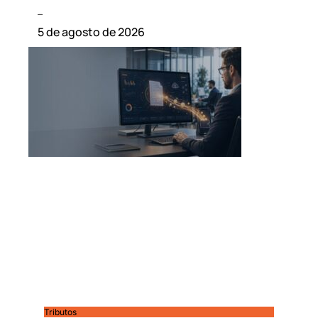
Leia mais »
5 de agosto de 2026
Tributos