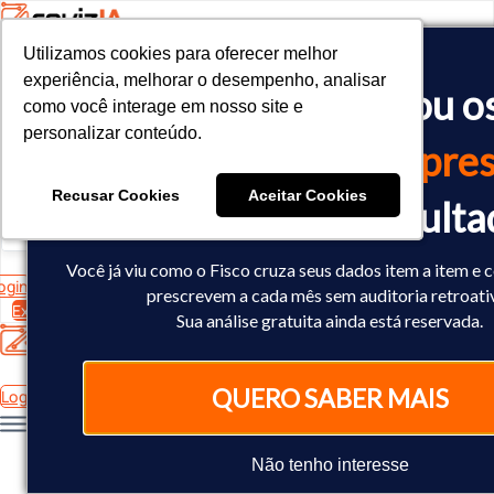
Utilizamos cookies para oferecer melhor
Utilizamos cookies para oferecer melhor
<!-- Google tag (gtag.js) -->

experiência, melhorar o desempenho, analisar
experiência, melhorar o desempenho, analisar
O Fisco já cruzou o
<script async src="https://www.googletagmanager.com/gtag/js?id=
como você interage em nosso site e
como você interage em nosso site e
<script>

personalizar conteúdo.
personalizar conteúdo.
  window.dataLayer = window.dataLayer || [];

dados
da sua empres
  function gtag(){dataLayer.push(arguments);}

  gtag('js', new Date());

Recusar Cookies
Recusar Cookies
Aceitar Cookies
Aceitar Cookies
Você já sabe o result
  gtag('config', 'AW-10793602440');

</script>
Você já viu como o Fisco cruza seus dados item a item e 
ogin
prescrevem a cada mês sem auditoria retroati
Experimente Grátis
Sua análise gratuita ainda está reservada.
QUERO SABER MAIS
Login
Não tenho interesse