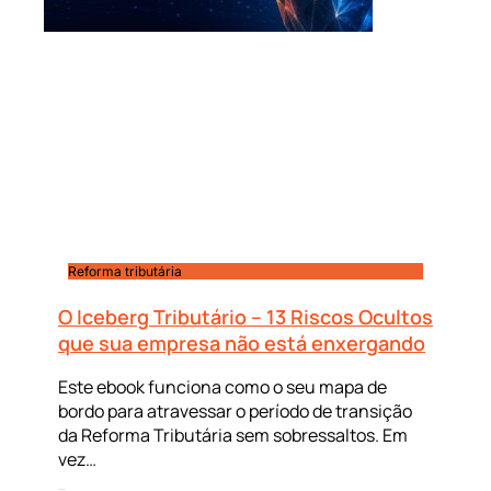
Reforma tributária
O Iceberg Tributário – 13 Riscos Ocultos
que sua empresa não está enxergando
Este ebook funciona como o seu mapa de
bordo para atravessar o período de transição
da Reforma Tributária sem sobressaltos. Em
vez…
Leia mais »