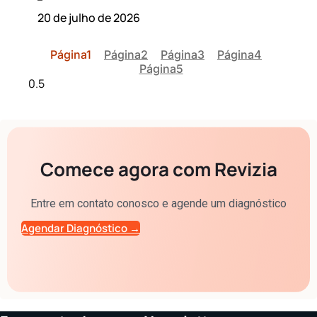
20 de julho de 2026
Página
1
Página
2
Página
3
Página
4
Página
5
Comece agora com Revizia
Entre em contato conosco e agende um diagnóstico
Agendar Diagnóstico →