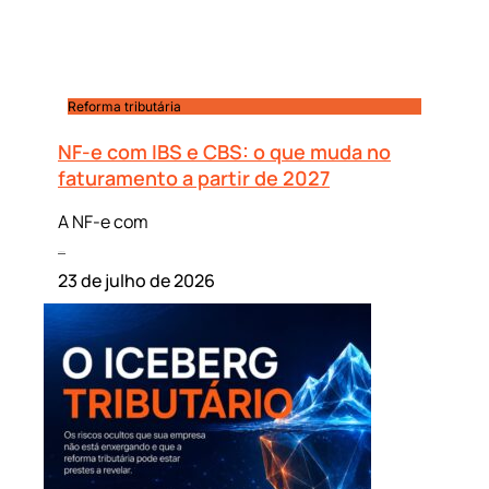
Reforma tributária
NF-e com IBS e CBS: o que muda no
faturamento a partir de 2027
A NF-e com
Leia mais »
23 de julho de 2026