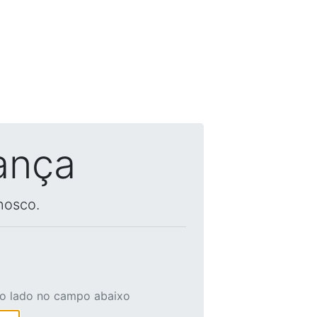
ança
nosco.
ao lado no campo abaixo