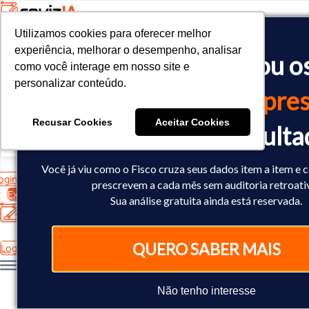
Utilizamos cookies para oferecer melhor
Utilizamos cookies para oferecer melhor
<!-- Google tag (gtag.js) -->

experiência, melhorar o desempenho, analisar
experiência, melhorar o desempenho, analisar
O Fisco já cruzou o
<script async src="https://www.googletagmanager.com/gtag/js?id=
como você interage em nosso site e
como você interage em nosso site e
<script>

personalizar conteúdo.
personalizar conteúdo.
  window.dataLayer = window.dataLayer || [];

dados
da sua empres
  function gtag(){dataLayer.push(arguments);}

  gtag('js', new Date());

Recusar Cookies
Recusar Cookies
Aceitar Cookies
Aceitar Cookies
Você já sabe o result
  gtag('config', 'AW-10793602440');

</script>
Você já viu como o Fisco cruza seus dados item a item e 
ogin
prescrevem a cada mês sem auditoria retroati
Experimente Grátis
Sua análise gratuita ainda está reservada.
QUERO SABER MAIS
Login
Não tenho interesse