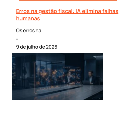
Erros na gestão fiscal: IA elimina falhas
humanas
Os erros na
Leia mais »
9 de julho de 2026