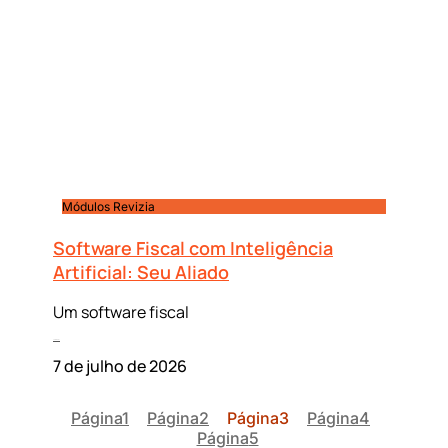
Módulos Revizia
Software Fiscal com Inteligência
Artificial: Seu Aliado
Um software fiscal
Leia mais »
7 de julho de 2026
Página
1
Página
2
Página
3
Página
4
Página
5