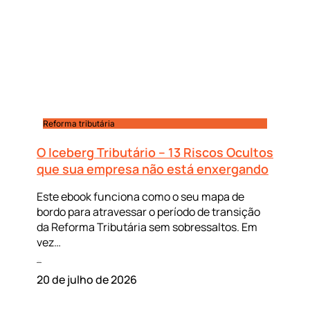
Reforma tributária
O Iceberg Tributário – 13 Riscos Ocultos
que sua empresa não está enxergando
Este ebook funciona como o seu mapa de
bordo para atravessar o período de transição
da Reforma Tributária sem sobressaltos. Em
vez…
Leia mais »
20 de julho de 2026