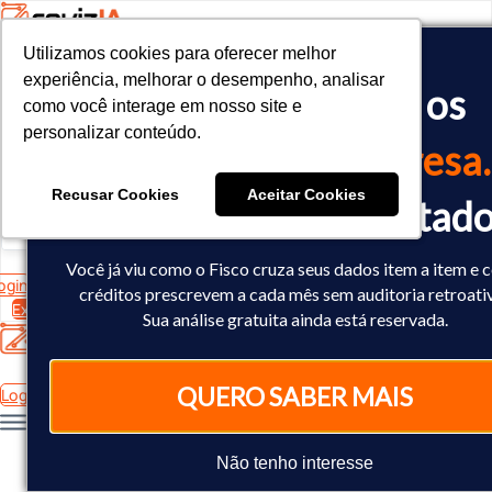
Utilizamos cookies para oferecer melhor
Utilizamos cookies para oferecer melhor
<!-- Google tag (gtag.js) -->

experiência, melhorar o desempenho, analisar
experiência, melhorar o desempenho, analisar
O Fisco já cruzou os
<script async src="https://www.googletagmanager.com/gtag/js?id=
como você interage em nosso site e
como você interage em nosso site e
<script>

personalizar conteúdo.
personalizar conteúdo.
  window.dataLayer = window.dataLayer || [];

dados
da sua empresa.
  function gtag(){dataLayer.push(arguments);}

  gtag('js', new Date());

Recusar Cookies
Recusar Cookies
Aceitar Cookies
Aceitar Cookies
Você já sabe o resultad
  gtag('config', 'AW-10793602440');

</script>
Você já viu como o Fisco cruza seus dados item a item e
ogin
créditos prescrevem a cada mês sem auditoria retroati
Experimente Grátis
Sua análise gratuita ainda está reservada.
QUERO SABER MAIS
Login
Não tenho interesse