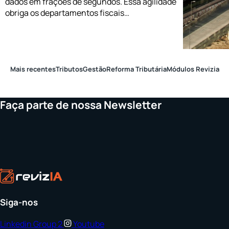
dados em frações de segundos. Essa agilidade
obriga os departamentos fiscais…
Mais recentes
Tributos
Gestão
Reforma Tributária
Módulos Revizia
Faça parte de nossa Newsletter
Siga-nos
Linkedin
Group 2
Youtube