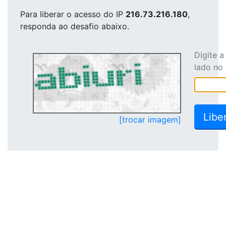
Para liberar o acesso
do IP
216.73.216.180
,
responda ao desafio abaixo.
Digite 
lado no
[trocar imagem]