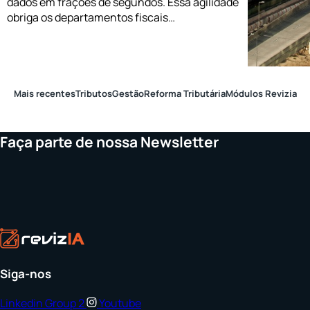
dados em frações de segundos. Essa agilidade
obriga os departamentos fiscais…
Mais recentes
Tributos
Gestão
Reforma Tributária
Módulos Revizia
Faça parte de nossa Newsletter
Siga-nos
Linkedin
Group 2
Youtube