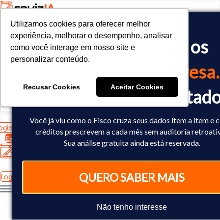
Utilizamos cookies para oferecer melhor
Utilizamos cookies para oferecer melhor
<!-- Google tag (gtag.js) -->

experiência, melhorar o desempenho, analisar
experiência, melhorar o desempenho, analisar
O Fisco já cruzou os
<script async src="https://www.googletagmanager.com/gtag/js?id=
como você interage em nosso site e
como você interage em nosso site e
<script>

personalizar conteúdo.
personalizar conteúdo.
  window.dataLayer = window.dataLayer || [];

dados
da sua empresa.
  function gtag(){dataLayer.push(arguments);}

  gtag('js', new Date());

Recusar Cookies
Recusar Cookies
Aceitar Cookies
Aceitar Cookies
Você já sabe o resultad
  gtag('config', 'AW-10793602440');

</script>
Você já viu como o Fisco cruza seus dados item a item e
ogin
créditos prescrevem a cada mês sem auditoria retroati
Experimente Grátis
Sua análise gratuita ainda está reservada.
QUERO SABER MAIS
Login
Não tenho interesse