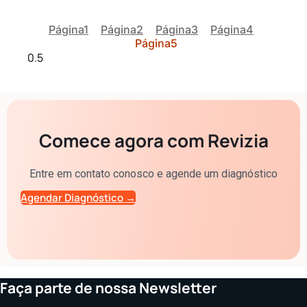
Página
1
Página
2
Página
3
Página
4
Página
5
Comece agora com Revizia
Entre em contato conosco e agende um diagnóstico
Agendar Diagnóstico →
Faça parte de nossa Newsletter