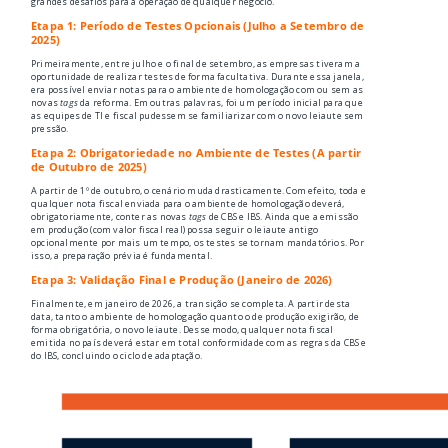
grandes desafios para a operação de qualquer negócio.
Etapa 1: Período de Testes Opcionais (Julho a Setembro de
2025)
Primeiramente, entre julho e o final de setembro, as empresas tiveram a
oportunidade de realizar testes de forma facultativa. Durante essa janela,
era possível enviar notas para o ambiente de homologação com ou sem as
novas
tags
da reforma. Em outras palavras, foi um período inicial para que
as equipes de TI e fiscal pudessem se familiarizar com o novo leiaute sem
pressão.
Etapa 2: Obrigatoriedade no Ambiente de Testes (A partir
de Outubro de 2025)
A partir de 1º de outubro, o cenário muda drasticamente. Com efeito, toda e
qualquer nota fiscal enviada para o ambiente de homologação deverá,
obrigatoriamente, conter as novas
tags
de CBS e IBS. Ainda que a emissão
em produção (com valor fiscal real) possa seguir o leiaute antigo
opcionalmente por mais um tempo, os testes se tornam mandatórios. Por
isso, a preparação prévia é fundamental.
Etapa 3: Validação Final e Produção (Janeiro de 2026)
Finalmente, em janeiro de 2026, a transição se completa. A partir desta
data, tanto o ambiente de homologação quanto o de produção exigirão, de
forma obrigatória, o novo leiaute. Desse modo, qualquer nota fiscal
emitida no país deverá estar em total conformidade com as regras da CBS e
do IBS, concluindo o ciclo de adaptação.