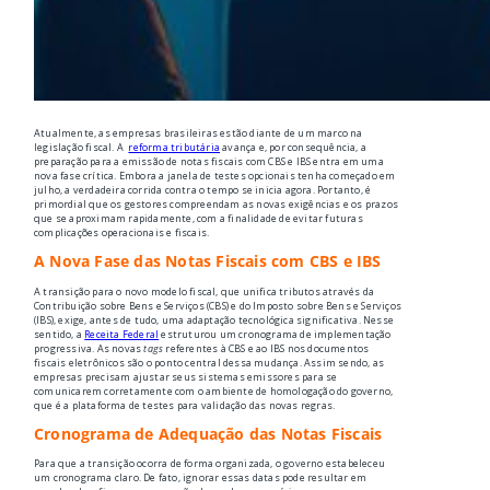
Atualmente, as empresas brasileiras estão diante de um marco na
legislação fiscal. A
reforma tributária
avança e, por consequência, a
preparação para a emissão de notas fiscais com CBS e IBS entra em uma
nova fase crítica. Embora a janela de testes opcionais tenha começado em
julho, a verdadeira corrida contra o tempo se inicia agora. Portanto, é
primordial que os gestores compreendam as novas exigências e os prazos
que se aproximam rapidamente, com a finalidade de evitar futuras
complicações operacionais e fiscais.
A Nova Fase das Notas Fiscais com CBS e IBS
A transição para o novo modelo fiscal, que unifica tributos através da
Contribuição sobre Bens e Serviços (CBS) e do Imposto sobre Bens e Serviços
(IBS), exige, antes de tudo, uma adaptação tecnológica significativa. Nesse
sentido, a
Receita Federal
estruturou um cronograma de implementação
progressiva. As novas
tags
referentes à CBS e ao IBS nos documentos
fiscais eletrônicos são o ponto central dessa mudança. Assim sendo, as
empresas precisam ajustar seus sistemas emissores para se
comunicarem corretamente com o ambiente de homologação do governo,
que é a plataforma de testes para validação das novas regras.
Cronograma de Adequação das Notas Fiscais
Para que a transição ocorra de forma organizada, o governo estabeleceu
um cronograma claro. De fato, ignorar essas datas pode resultar em