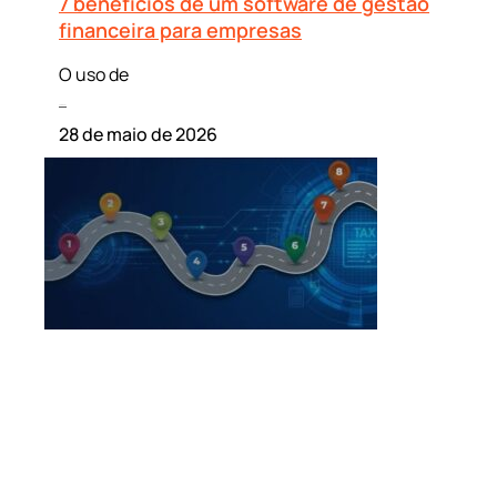
7 benefícios de um software de gestão
financeira para empresas
O uso de
Leia mais »
28 de maio de 2026