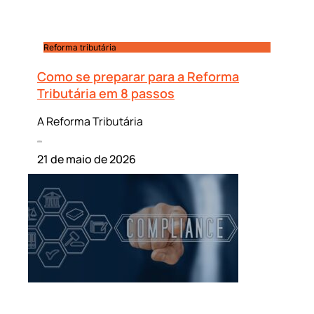
Reforma tributária
Como se preparar para a Reforma
Tributária em 8 passos
A Reforma Tributária
Leia mais »
21 de maio de 2026