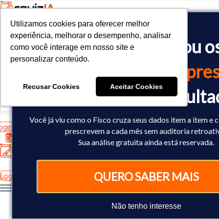
Utilizamos cookies para oferecer melhor
Utilizamos cookies para oferecer melhor
<!-- Google tag (gtag.js) -->

experiência, melhorar o desempenho, analisar
experiência, melhorar o desempenho, analisar
O Fisco já cruzou o
<script async src="https://www.googletagmanager.com/gtag/js?id=
como você interage em nosso site e
como você interage em nosso site e
<script>

personalizar conteúdo.
personalizar conteúdo.
  window.dataLayer = window.dataLayer || [];

dados
da sua empres
  function gtag(){dataLayer.push(arguments);}

  gtag('js', new Date());

Recusar Cookies
Recusar Cookies
Aceitar Cookies
Aceitar Cookies
Você já sabe o result
  gtag('config', 'AW-10793602440');

</script>
Você já viu como o Fisco cruza seus dados item a item e 
ogin
prescrevem a cada mês sem auditoria retroati
Experimente Grátis
Sua análise gratuita ainda está reservada.
QUERO SABER MAIS
Login
Não tenho interesse