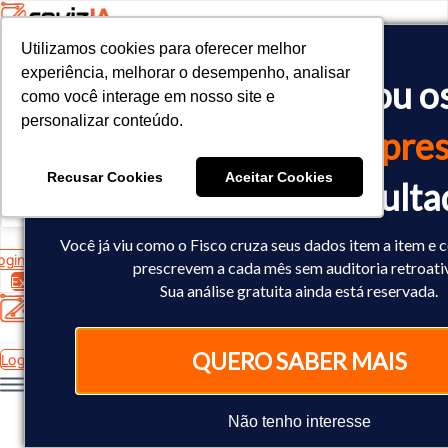
Utilizamos cookies para oferecer melhor
Utilizamos cookies para oferecer melhor
<!-- Google tag (gtag.js) -->

experiência, melhorar o desempenho, analisar
experiência, melhorar o desempenho, analisar
O Fisco já cruzou o
<script async src="https://www.googletagmanager.com/gtag/js?id=
como você interage em nosso site e
como você interage em nosso site e
<script>

personalizar conteúdo.
personalizar conteúdo.
  window.dataLayer = window.dataLayer || [];

dados
da sua empres
  function gtag(){dataLayer.push(arguments);}

  gtag('js', new Date());

Recusar Cookies
Recusar Cookies
Aceitar Cookies
Aceitar Cookies
Você já sabe o result
  gtag('config', 'AW-10793602440');

</script>
Você já viu como o Fisco cruza seus dados item a item e 
ogin
prescrevem a cada mês sem auditoria retroati
Experimente Grátis
Sua análise gratuita ainda está reservada.
QUERO SABER MAIS
Login
Não tenho interesse