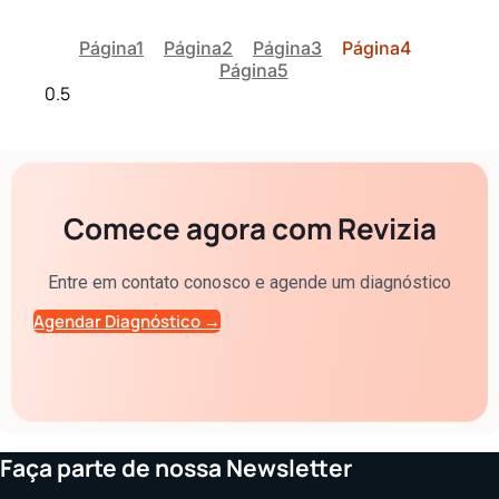
Página
1
Página
2
Página
3
Página
4
Página
5
Comece agora com Revizia
Entre em contato conosco e agende um diagnóstico
Agendar Diagnóstico →
Faça parte de nossa Newsletter