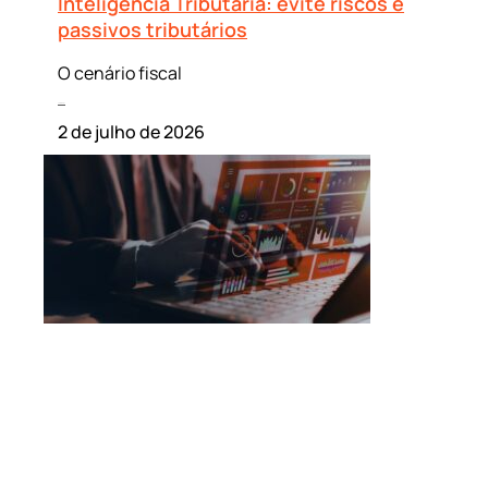
Inteligência Tributária: evite riscos e
passivos tributários
O cenário fiscal
Leia mais »
2 de julho de 2026