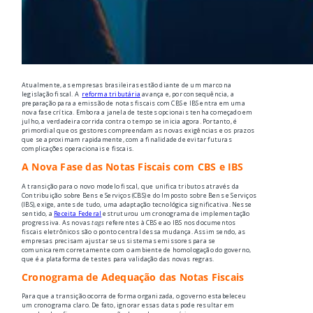
Atualmente, as empresas brasileiras estão diante de um marco na
legislação fiscal. A
reforma tributária
avança e, por consequência, a
preparação para a emissão de notas fiscais com CBS e IBS entra em uma
nova fase crítica. Embora a janela de testes opcionais tenha começado em
julho, a verdadeira corrida contra o tempo se inicia agora. Portanto, é
primordial que os gestores compreendam as novas exigências e os prazos
que se aproximam rapidamente, com a finalidade de evitar futuras
complicações operacionais e fiscais.
A Nova Fase das Notas Fiscais com CBS e IBS
A transição para o novo modelo fiscal, que unifica tributos através da
Contribuição sobre Bens e Serviços (CBS) e do Imposto sobre Bens e Serviços
(IBS), exige, antes de tudo, uma adaptação tecnológica significativa. Nesse
sentido, a
Receita Federal
estruturou um cronograma de implementação
progressiva. As novas
tags
referentes à CBS e ao IBS nos documentos
fiscais eletrônicos são o ponto central dessa mudança. Assim sendo, as
empresas precisam ajustar seus sistemas emissores para se
comunicarem corretamente com o ambiente de homologação do governo,
que é a plataforma de testes para validação das novas regras.
Cronograma de Adequação das Notas Fiscais
Para que a transição ocorra de forma organizada, o governo estabeleceu
um cronograma claro. De fato, ignorar essas datas pode resultar em