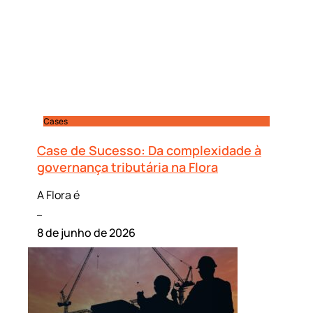
Cases
Case de Sucesso: Da complexidade à
governança tributária na Flora
A Flora é
Leia mais »
8 de junho de 2026