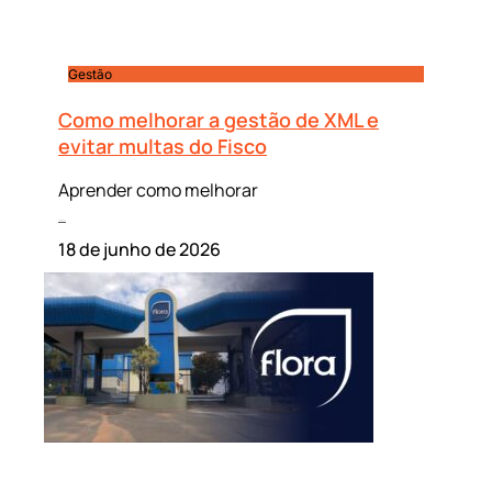
Gestão
Como melhorar a gestão de XML e
evitar multas do Fisco
Aprender como melhorar
Leia mais »
18 de junho de 2026