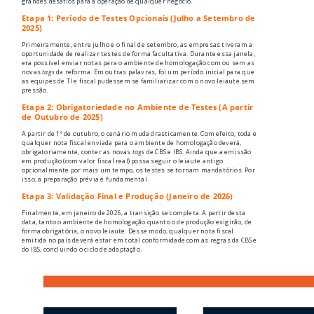
grandes desafios para a operação de qualquer negócio.
Etapa 1: Período de Testes Opcionais (Julho a Setembro de
2025)
Primeiramente, entre julho e o final de setembro, as empresas tiveram a
oportunidade de realizar testes de forma facultativa. Durante essa janela,
era possível enviar notas para o ambiente de homologação com ou sem as
novas
tags
da reforma. Em outras palavras, foi um período inicial para que
as equipes de TI e fiscal pudessem se familiarizar com o novo leiaute sem
pressão.
Etapa 2: Obrigatoriedade no Ambiente de Testes (A partir
de Outubro de 2025)
A partir de 1º de outubro, o cenário muda drasticamente. Com efeito, toda e
qualquer nota fiscal enviada para o ambiente de homologação deverá,
obrigatoriamente, conter as novas
tags
de CBS e IBS. Ainda que a emissão
em produção (com valor fiscal real) possa seguir o leiaute antigo
opcionalmente por mais um tempo, os testes se tornam mandatórios. Por
isso, a preparação prévia é fundamental.
Etapa 3: Validação Final e Produção (Janeiro de 2026)
Finalmente, em janeiro de 2026, a transição se completa. A partir desta
data, tanto o ambiente de homologação quanto o de produção exigirão, de
forma obrigatória, o novo leiaute. Desse modo, qualquer nota fiscal
emitida no país deverá estar em total conformidade com as regras da CBS e
do IBS, concluindo o ciclo de adaptação.