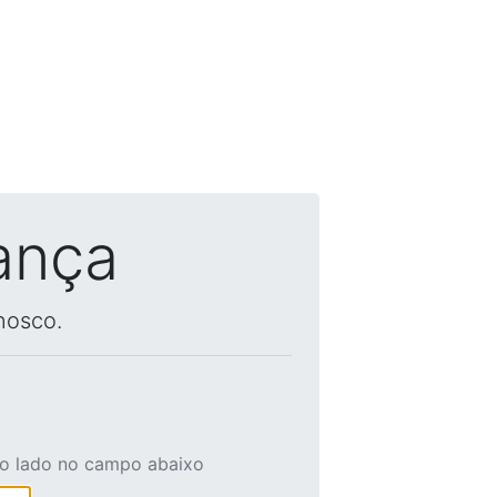
ança
nosco.
ao lado no campo abaixo