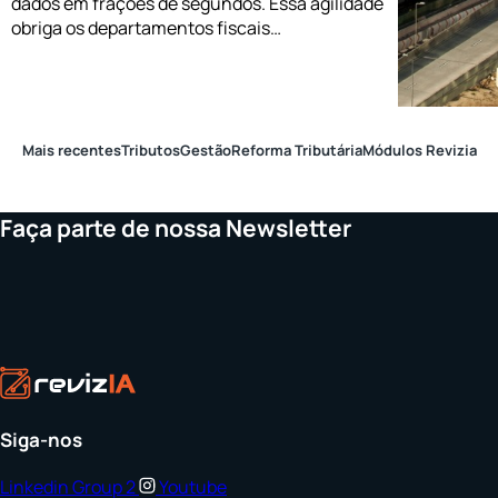
dados em frações de segundos. Essa agilidade
obriga os departamentos fiscais…
Mais recentes
Tributos
Gestão
Reforma Tributária
Módulos Revizia
Faça parte de nossa Newsletter
Siga-nos
Linkedin
Group 2
Youtube