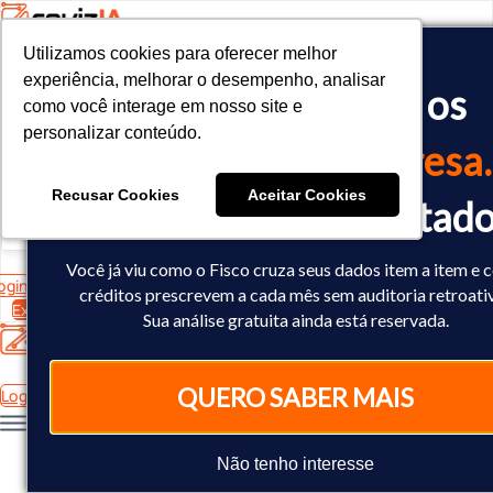
Utilizamos cookies para oferecer melhor
Utilizamos cookies para oferecer melhor
<!-- Google tag (gtag.js) -->

experiência, melhorar o desempenho, analisar
experiência, melhorar o desempenho, analisar
O Fisco já cruzou os
<script async src="https://www.googletagmanager.com/gtag/js?id=
como você interage em nosso site e
como você interage em nosso site e
<script>

personalizar conteúdo.
personalizar conteúdo.
  window.dataLayer = window.dataLayer || [];

dados
da sua empresa.
  function gtag(){dataLayer.push(arguments);}

  gtag('js', new Date());

Recusar Cookies
Recusar Cookies
Aceitar Cookies
Aceitar Cookies
Você já sabe o resultad
  gtag('config', 'AW-10793602440');

</script>
Você já viu como o Fisco cruza seus dados item a item e
ogin
créditos prescrevem a cada mês sem auditoria retroati
Experimente Grátis
Sua análise gratuita ainda está reservada.
QUERO SABER MAIS
Login
Não tenho interesse