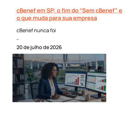
cBenef em SP: o fim do “Sem cBenef” e
o que muda para sua empresa
cBenef nunca foi
Leia mais »
20 de julho de 2026