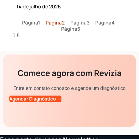
14 de julho de 2026
Página
1
Página
2
Página
3
Página
4
Página
5
Comece agora com Revizia
Entre em contato conosco e agende um diagnóstico
Agendar Diagnóstico →