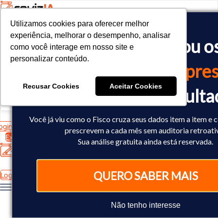
Utilizamos cookies para oferecer melhor
Utilizamos cookies para oferecer melhor
<!-- Google tag (gtag.js) -->

experiência, melhorar o desempenho, analisar
experiência, melhorar o desempenho, analisar
O Fisco já cruzou o
<script async src="https://www.googletagmanager.com/gtag/js?id=
como você interage em nosso site e
como você interage em nosso site e
<script>

personalizar conteúdo.
personalizar conteúdo.
  window.dataLayer = window.dataLayer || [];

dados
da sua empres
  function gtag(){dataLayer.push(arguments);}

  gtag('js', new Date());

Recusar Cookies
Recusar Cookies
Aceitar Cookies
Aceitar Cookies
Você já sabe o result
  gtag('config', 'AW-10793602440');

</script>
Você já viu como o Fisco cruza seus dados item a item e 
ogin
prescrevem a cada mês sem auditoria retroati
Experimente Grátis
Sua análise gratuita ainda está reservada.
QUERO SABER MAIS
Login
Não tenho interesse