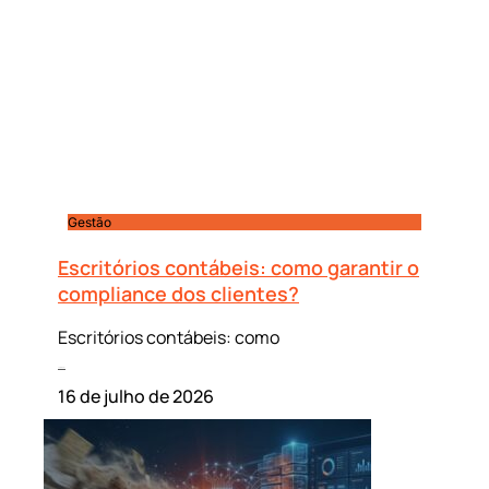
Gestão
Escritórios contábeis: como garantir o
compliance dos clientes?
Escritórios contábeis: como
Leia mais »
16 de julho de 2026