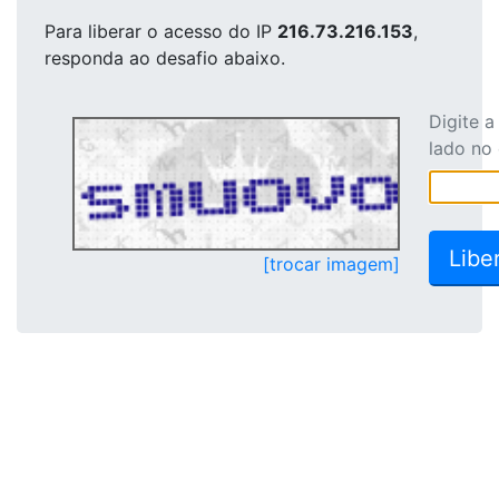
Para liberar o acesso
do IP
216.73.216.153
,
responda ao desafio abaixo.
Digite 
lado no
[trocar imagem]