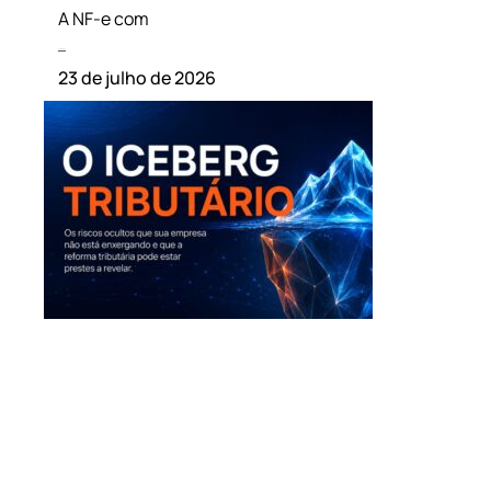
A NF-e com
Leia mais »
23 de julho de 2026