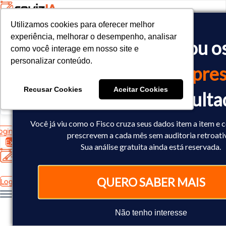
Utilizamos cookies para oferecer melhor
Utilizamos cookies para oferecer melhor
<!-- Google tag (gtag.js) -->

experiência, melhorar o desempenho, analisar
experiência, melhorar o desempenho, analisar
O Fisco já cruzou o
<script async src="https://www.googletagmanager.com/gtag/js?id=
como você interage em nosso site e
como você interage em nosso site e
<script>

personalizar conteúdo.
personalizar conteúdo.
  window.dataLayer = window.dataLayer || [];

dados
da sua empres
  function gtag(){dataLayer.push(arguments);}

  gtag('js', new Date());

Recusar Cookies
Recusar Cookies
Aceitar Cookies
Aceitar Cookies
Você já sabe o result
  gtag('config', 'AW-10793602440');

</script>
Você já viu como o Fisco cruza seus dados item a item e 
ogin
prescrevem a cada mês sem auditoria retroati
Experimente Grátis
Sua análise gratuita ainda está reservada.
QUERO SABER MAIS
Login
Não tenho interesse