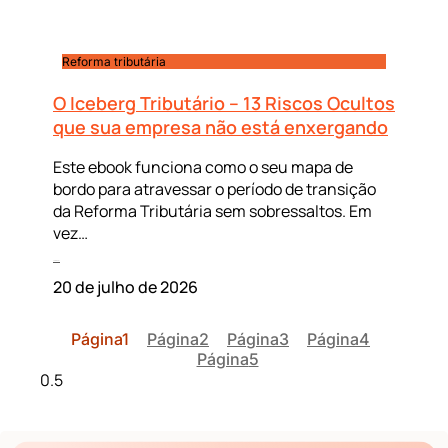
Reforma tributária
O Iceberg Tributário – 13 Riscos Ocultos
que sua empresa não está enxergando
Este ebook funciona como o seu mapa de
bordo para atravessar o período de transição
da Reforma Tributária sem sobressaltos. Em
vez…
Leia mais »
20 de julho de 2026
Página
1
Página
2
Página
3
Página
4
Página
5