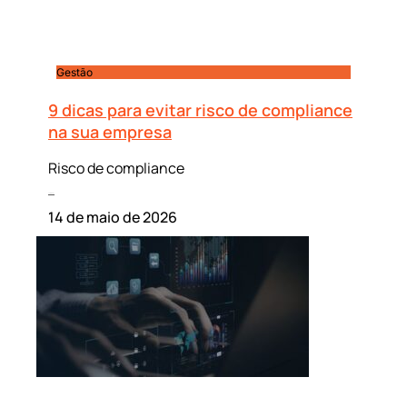
Gestão
9 dicas para evitar risco de compliance
na sua empresa
Risco de compliance
Leia mais »
14 de maio de 2026