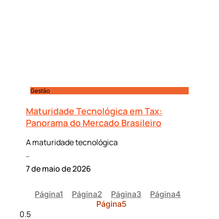
Gestão
Maturidade Tecnológica em Tax:
Panorama do Mercado Brasileiro
A maturidade tecnológica
Leia mais »
7 de maio de 2026
Página
1
Página
2
Página
3
Página
4
Página
5