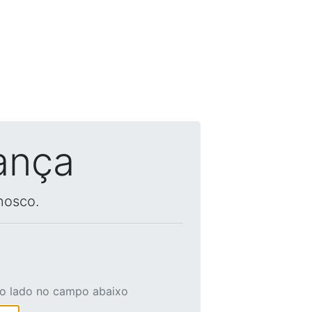
ança
nosco.
ao lado no campo abaixo