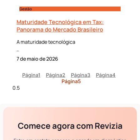
Gestão
Maturidade Tecnológica em Tax:
Panorama do Mercado Brasileiro
A maturidade tecnológica
Leia mais »
7 de maio de 2026
Página
1
Página
2
Página
3
Página
4
Página
5
Comece agora com Revizia