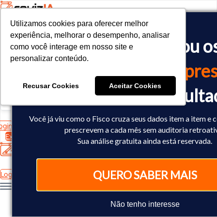
Utilizamos cookies para oferecer melhor
Utilizamos cookies para oferecer melhor
<!-- Google tag (gtag.js) -->

experiência, melhorar o desempenho, analisar
experiência, melhorar o desempenho, analisar
O Fisco já cruzou o
<script async src="https://www.googletagmanager.com/gtag/js?id=
como você interage em nosso site e
como você interage em nosso site e
<script>

personalizar conteúdo.
personalizar conteúdo.
  window.dataLayer = window.dataLayer || [];

dados
da sua empres
  function gtag(){dataLayer.push(arguments);}

  gtag('js', new Date());

Recusar Cookies
Recusar Cookies
Aceitar Cookies
Aceitar Cookies
Você já sabe o result
  gtag('config', 'AW-10793602440');

</script>
Você já viu como o Fisco cruza seus dados item a item e 
ogin
prescrevem a cada mês sem auditoria retroati
Experimente Grátis
Sua análise gratuita ainda está reservada.
QUERO SABER MAIS
Login
Não tenho interesse