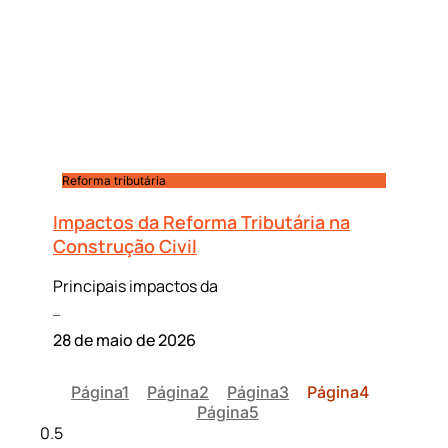
Reforma tributária
Impactos da Reforma Tributária na
Construção Civil
Principais impactos da
Leia mais »
28 de maio de 2026
Página
1
Página
2
Página
3
Página
4
Página
5