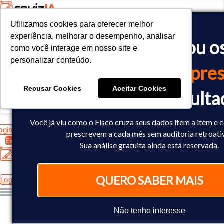
Utilizamos cookies para oferecer melhor
Utilizamos cookies para oferecer melhor
<!-- Google tag (gtag.js) -->

experiência, melhorar o desempenho, analisar
experiência, melhorar o desempenho, analisar
O Fisco já cruzou o
<script async src="https://www.googletagmanager.com/gtag/js?id=
como você interage em nosso site e
como você interage em nosso site e
<script>

personalizar conteúdo.
personalizar conteúdo.
  window.dataLayer = window.dataLayer || [];

dados
da sua empres
  function gtag(){dataLayer.push(arguments);}

  gtag('js', new Date());

Recusar Cookies
Recusar Cookies
Aceitar Cookies
Aceitar Cookies
Você já sabe o result
  gtag('config', 'AW-10793602440');

</script>
Você já viu como o Fisco cruza seus dados item a item e 
ogin
prescrevem a cada mês sem auditoria retroati
Experimente Grátis
Sua análise gratuita ainda está reservada.
QUERO SABER MAIS
Login
Não tenho interesse