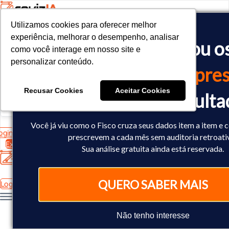
Utilizamos cookies para oferecer melhor
Utilizamos cookies para oferecer melhor
<!-- Google tag (gtag.js) -->

experiência, melhorar o desempenho, analisar
experiência, melhorar o desempenho, analisar
O Fisco já cruzou o
<script async src="https://www.googletagmanager.com/gtag/js?id=
como você interage em nosso site e
como você interage em nosso site e
<script>

personalizar conteúdo.
personalizar conteúdo.
  window.dataLayer = window.dataLayer || [];

dados
da sua empres
  function gtag(){dataLayer.push(arguments);}

  gtag('js', new Date());

Recusar Cookies
Recusar Cookies
Aceitar Cookies
Aceitar Cookies
Você já sabe o result
  gtag('config', 'AW-10793602440');

</script>
Você já viu como o Fisco cruza seus dados item a item e 
ogin
prescrevem a cada mês sem auditoria retroati
Experimente Grátis
Sua análise gratuita ainda está reservada.
QUERO SABER MAIS
Login
Não tenho interesse