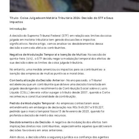
Título: Coisa Julgada em Matéria Tributária 2024: Decisão do STF e Seus
Impactos
Introdução:
A decisão do Supremo Tribunal Federal (STF) em relação aos limites da coisa
julgada em matéria tributária tem gerado discussões e impactos
significativos. Neste artigo, vamos analisar os desdobramentos dessa
decisão e como ela afeta os contribuintes.
Negativa de Modulação Temporal e Isenção de Multas:
Na sessão de
quinta-feira (4/4), o STF decidiu negar a modulação temporal dos efeitos de
sua decisão sobre os limites da coisa julgada tributária.
No entanto, uma medida amenizou os impactos para os contribuintes: a
isenção das empresas de multas punitivas e moratórias.
Contextualização da Decisão Anterior:
No ano passado, o Tribunal
estabeleceu que um contribuinte que obteve uma decisão transitada em
julgado desobrigando o recolhimento da Contribuição Social sobre o Lucro
Líquido (CSLL) deveria voltar a pagar o tributo desde 2007, quando a Corte
reconheceu a constitucionalidade da contribuição.
Pedido de Modulação Temporal:
As empresas contestaram esse
entendimento em embargos de declaração nos REs 949.297 e 955.227,
pedindo que o marco temporal fosse 13 de fevereiro de 2023, quando foi
proferida a decisão de mérito dos recursos.
Desdobramentos da Decisão:
A negativa de modulação dos efeitos tem
implicações diretas nos contribuintes, especialmente aqueles que obtiveram
decisões favoráveis em anos anteriores.
Além disso, a decisão afeta a segurança jurídica e a confiança dos agentes