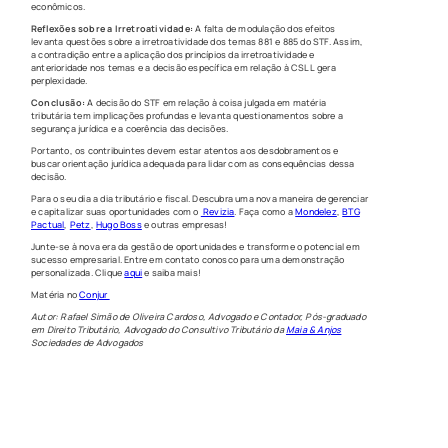
econômicos.
Reflexões sobre a Irretroatividade:
A falta de modulação dos efeitos
levanta questões sobre a irretroatividade dos temas 881 e 885 do STF. Assim,
a contradição entre a aplicação dos princípios da irretroatividade e
anterioridade nos temas e a decisão específica em relação à CSLL gera
perplexidade.
Conclusão:
A decisão do STF em relação à coisa julgada em matéria
tributária tem implicações profundas e levanta questionamentos sobre a
segurança jurídica e a coerência das decisões.
Portanto, os contribuintes devem estar atentos aos desdobramentos e
buscar orientação jurídica adequada para lidar com as consequências dessa
decisão.
Para o seu dia a dia tributário e fiscal. Descubra uma nova maneira de gerenciar
e capitalizar suas oportunidades com o
Revizia
. Faça como a
Mondelez
,
BTG
Pactual
,
Petz
,
Hugo Boss
e outras empresas!
Junte-se à nova era da gestão de oportunidades e transforme o potencial em
sucesso empresarial. Entre em contato conosco para uma demonstração
personalizada. Clique
aqui
e saiba mais!
Matéria no
Conjur
Autor: Rafael Simão de Oliveira Cardoso, Advogado e Contador, Pós-graduado
em Direito Tributário, Advogado do Consultivo Tributário da
Maia & Anjos
Sociedades de Advogados