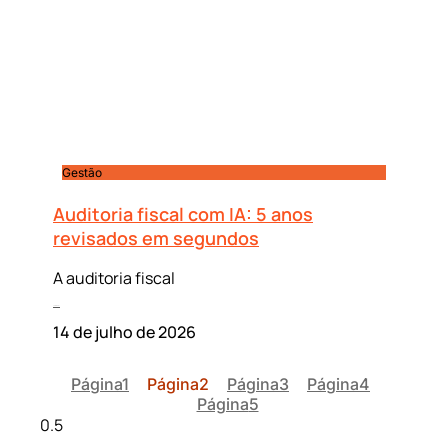
Gestão
Auditoria fiscal com IA: 5 anos
revisados em segundos
A auditoria fiscal
Leia mais »
14 de julho de 2026
Página
1
Página
2
Página
3
Página
4
Página
5