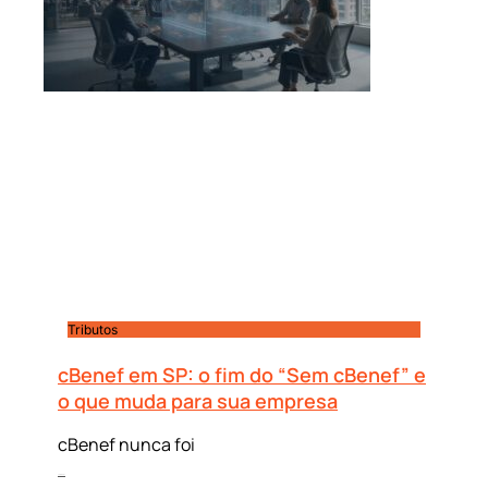
Tributos
cBenef em SP: o fim do “Sem cBenef” e
o que muda para sua empresa
cBenef nunca foi
Leia mais »