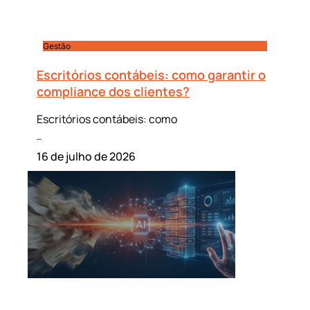
Gestão
Escritórios contábeis: como garantir o
compliance dos clientes?
Escritórios contábeis: como
Leia mais »
16 de julho de 2026