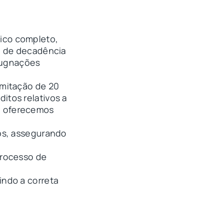
ico completo,
e de decadência
mpugnações
imitação de 20
ditos relativos a
 e oferecemos
dos, assegurando
processo de
indo a correta