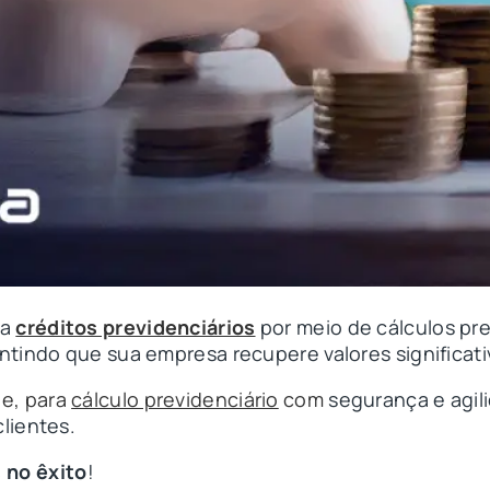
ca
créditos previdenciários
por meio de cálculos pre
ntindo que sua empresa recupere valores significati
de, para
cálculo previdenciário
com
segurança e agil
lientes.
 no êxito
!