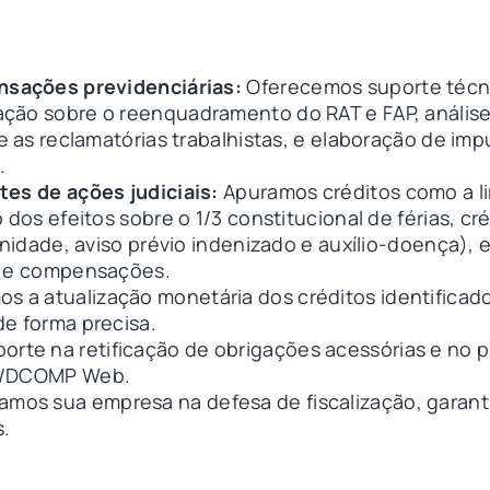
nsações previdenciárias:
Oferecemos suporte técn
ção sobre o reenquadramento do RAT e FAP, anális
re as reclamatórias trabalhistas, e elaboração de i
.
tes de ações judiciais:
Apuramos créditos como a l
dos efeitos sobre o 1/3 constitucional de férias, cré
rnidade, aviso prévio indenizado e auxílio-doença),
o e compensações.
os a atualização monetária dos créditos identifica
e forma precisa.
rte na retificação de obrigações acessórias e no 
ER/DCOMP Web.
mos sua empresa na defesa de fiscalização, garant
s.