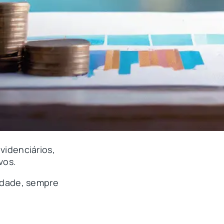
videnciários,
vos.
idade, sempre