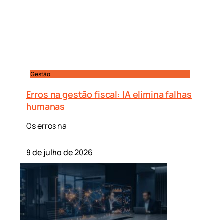
Gestão
Erros na gestão fiscal: IA elimina falhas
humanas
Os erros na
Leia mais »
9 de julho de 2026