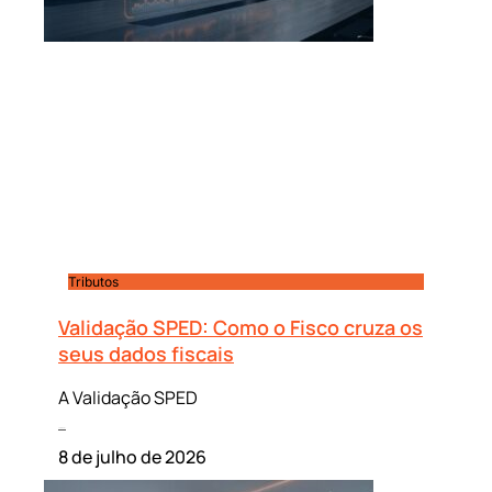
Tributos
Validação SPED: Como o Fisco cruza os
seus dados fiscais
A Validação SPED
Leia mais »
8 de julho de 2026