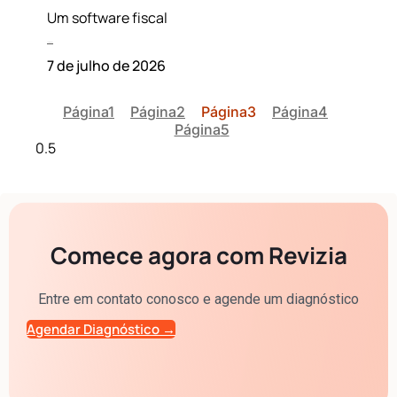
Um software fiscal
Leia mais »
7 de julho de 2026
Página
1
Página
2
Página
3
Página
4
Página
5
Comece agora com Revizia
Entre em contato conosco e agende um diagnóstico
Agendar Diagnóstico →