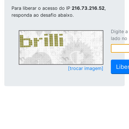
Para liberar o acesso
do IP
216.73.216.52
,
responda ao desafio abaixo.
Digite 
lado no
[trocar imagem]