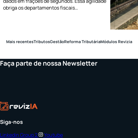
dados em frações de segundos. Essa agilidade
obriga os departamentos fiscais…
Mais recentes
Tributos
Gestão
Reforma Tributária
Módulos Revizia
Faça parte de nossa Newsletter
Siga-nos
Linkedin
Group 2
Youtube