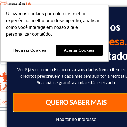
Utilizamos cookies para oferecer melhor
Utilizamos cookies para oferecer melhor
<!-- Google tag (gtag.js) -->

experiência, melhorar o desempenho, analisar
experiência, melhorar o desempenho, analisar
O Fisco já cruzou os
<script async src="https://www.googletagmanager.com/gtag/js?id=
como você interage em nosso site e
como você interage em nosso site e
<script>

personalizar conteúdo.
personalizar conteúdo.
  window.dataLayer = window.dataLayer || [];

dados
da sua empresa.
  function gtag(){dataLayer.push(arguments);}

  gtag('js', new Date());

Recusar Cookies
Recusar Cookies
Aceitar Cookies
Aceitar Cookies
Você já sabe o resultad
  gtag('config', 'AW-10793602440');

</script>
Você já viu como o Fisco cruza seus dados item a item e
ogin
créditos prescrevem a cada mês sem auditoria retroati
Experimente Grátis
Sua análise gratuita ainda está reservada.
QUERO SABER MAIS
Login
Não tenho interesse