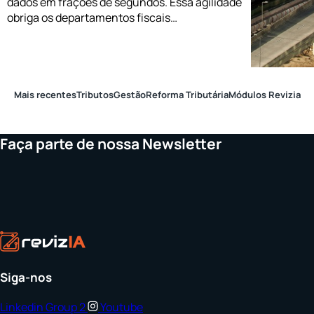
dados em frações de segundos. Essa agilidade
obriga os departamentos fiscais…
Mais recentes
Tributos
Gestão
Reforma Tributária
Módulos Revizia
Faça parte de nossa Newsletter
Siga-nos
Linkedin
Group 2
Youtube