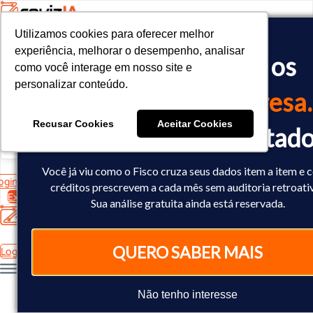
Utilizamos cookies para oferecer melhor
Utilizamos cookies para oferecer melhor
<!-- Google tag (gtag.js) -->

experiência, melhorar o desempenho, analisar
experiência, melhorar o desempenho, analisar
O Fisco já cruzou os
<script async src="https://www.googletagmanager.com/gtag/js?id=
como você interage em nosso site e
como você interage em nosso site e
<script>

personalizar conteúdo.
personalizar conteúdo.
  window.dataLayer = window.dataLayer || [];

dados
da sua empresa.
  function gtag(){dataLayer.push(arguments);}

  gtag('js', new Date());

Recusar Cookies
Recusar Cookies
Aceitar Cookies
Aceitar Cookies
Você já sabe o resultad
  gtag('config', 'AW-10793602440');

</script>
Você já viu como o Fisco cruza seus dados item a item e
ogin
créditos prescrevem a cada mês sem auditoria retroati
Experimente Grátis
Sua análise gratuita ainda está reservada.
QUERO SABER MAIS
Login
Não tenho interesse