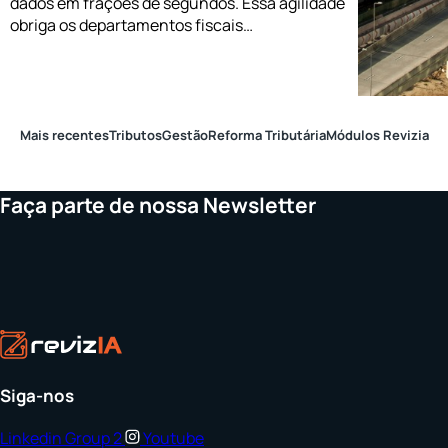
dados em frações de segundos. Essa agilidade
obriga os departamentos fiscais…
Mais recentes
Tributos
Gestão
Reforma Tributária
Módulos Revizia
Faça parte de nossa Newsletter
Siga-nos
Linkedin
Group 2
Youtube