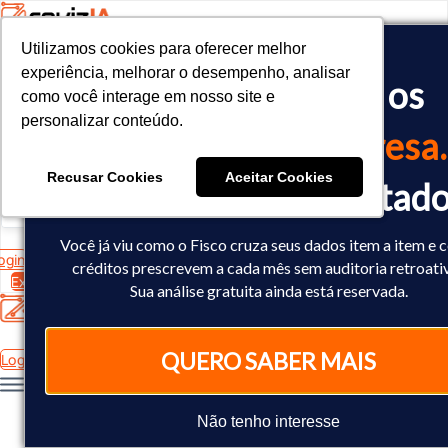
Utilizamos cookies para oferecer melhor
Utilizamos cookies para oferecer melhor
<!-- Google tag (gtag.js) -->

experiência, melhorar o desempenho, analisar
experiência, melhorar o desempenho, analisar
O Fisco já cruzou os
<script async src="https://www.googletagmanager.com/gtag/js?id=
como você interage em nosso site e
como você interage em nosso site e
<script>

personalizar conteúdo.
personalizar conteúdo.
  window.dataLayer = window.dataLayer || [];

dados
da sua empresa.
  function gtag(){dataLayer.push(arguments);}

  gtag('js', new Date());

Recusar Cookies
Recusar Cookies
Aceitar Cookies
Aceitar Cookies
Você já sabe o resultad
  gtag('config', 'AW-10793602440');

</script>
Você já viu como o Fisco cruza seus dados item a item e
ogin
créditos prescrevem a cada mês sem auditoria retroati
Experimente Grátis
Sua análise gratuita ainda está reservada.
QUERO SABER MAIS
Login
Não tenho interesse