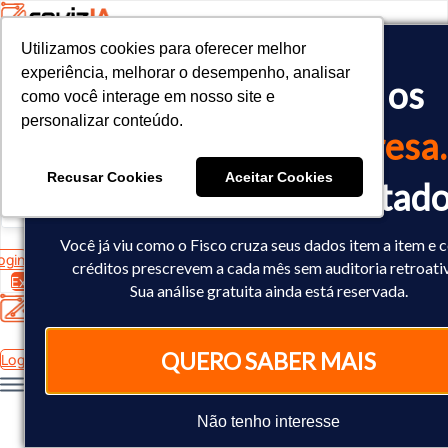
Utilizamos cookies para oferecer melhor
Utilizamos cookies para oferecer melhor
<!-- Google tag (gtag.js) -->

experiência, melhorar o desempenho, analisar
experiência, melhorar o desempenho, analisar
O Fisco já cruzou os
<script async src="https://www.googletagmanager.com/gtag/js?id=
como você interage em nosso site e
como você interage em nosso site e
<script>

personalizar conteúdo.
personalizar conteúdo.
  window.dataLayer = window.dataLayer || [];

dados
da sua empresa.
  function gtag(){dataLayer.push(arguments);}

  gtag('js', new Date());

Recusar Cookies
Recusar Cookies
Aceitar Cookies
Aceitar Cookies
Você já sabe o resultad
  gtag('config', 'AW-10793602440');

</script>
Você já viu como o Fisco cruza seus dados item a item e
ogin
créditos prescrevem a cada mês sem auditoria retroati
Experimente Grátis
Sua análise gratuita ainda está reservada.
QUERO SABER MAIS
Login
Não tenho interesse