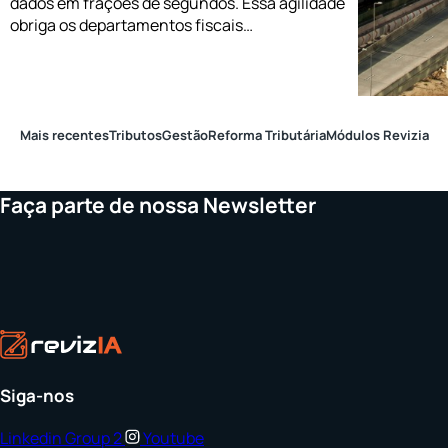
dados em frações de segundos. Essa agilidade
obriga os departamentos fiscais…
Mais recentes
Tributos
Gestão
Reforma Tributária
Módulos Revizia
Faça parte de nossa Newsletter
Siga-nos
Linkedin
Group 2
Youtube