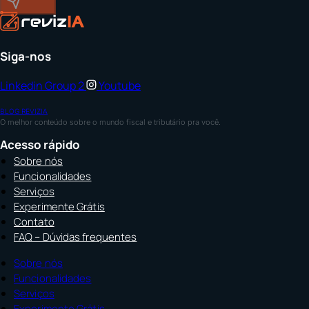
Enviar
Siga-nos
Linkedin
Group 2
Youtube
BLOG REVIZIA
O melhor conteúdo sobre o mundo fiscal e tributário pra você.
Acesso rápido
Sobre nós
Funcionalidades
Serviços
Experimente Grátis
Contato
FAQ – Dúvidas frequentes
Sobre nós
Funcionalidades
Serviços
Experimente Grátis