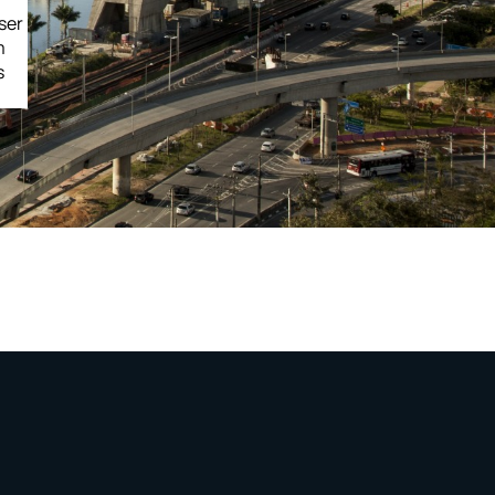
ser
m
s