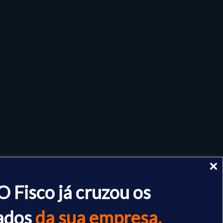
O Fisco já cruzou os
ados
da sua empresa.