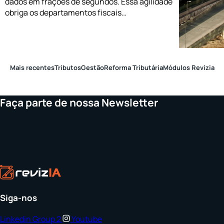
dados em frações de segundos. Essa agilidade
obriga os departamentos fiscais…
Mais recentes
Tributos
Gestão
Reforma Tributária
Módulos Revizia
Faça parte de nossa Newsletter
Siga-nos
Linkedin
Group 2
Youtube