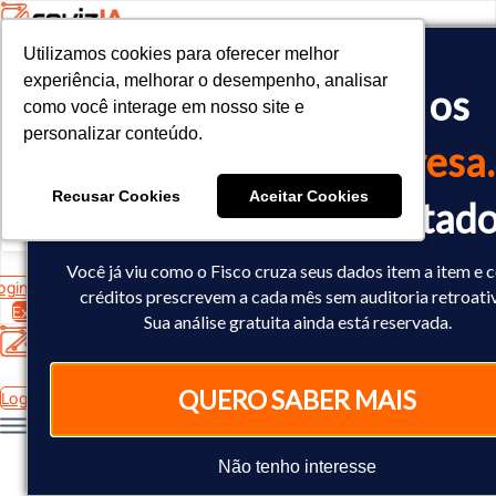
Utilizamos cookies para oferecer melhor
Utilizamos cookies para oferecer melhor
<!-- Google tag (gtag.js) -->

experiência, melhorar o desempenho, analisar
experiência, melhorar o desempenho, analisar
O Fisco já cruzou os
<script async src="https://www.googletagmanager.com/gtag/js?id=
como você interage em nosso site e
como você interage em nosso site e
<script>

personalizar conteúdo.
personalizar conteúdo.
  window.dataLayer = window.dataLayer || [];

dados
da sua empresa.
  function gtag(){dataLayer.push(arguments);}

  gtag('js', new Date());

Recusar Cookies
Recusar Cookies
Aceitar Cookies
Aceitar Cookies
Você já sabe o resultad
  gtag('config', 'AW-10793602440');

</script>
Você já viu como o Fisco cruza seus dados item a item e
ogin
créditos prescrevem a cada mês sem auditoria retroati
Experimente Grátis
Sua análise gratuita ainda está reservada.
QUERO SABER MAIS
Login
Não tenho interesse