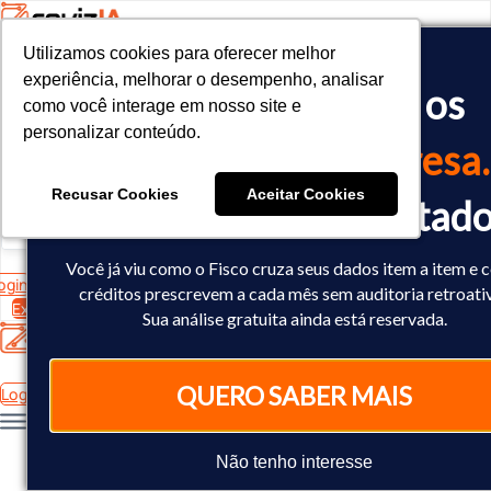
Utilizamos cookies para oferecer melhor
Utilizamos cookies para oferecer melhor
<!-- Google tag (gtag.js) -->

experiência, melhorar o desempenho, analisar
experiência, melhorar o desempenho, analisar
O Fisco já cruzou os
<script async src="https://www.googletagmanager.com/gtag/js?id=
como você interage em nosso site e
como você interage em nosso site e
<script>

personalizar conteúdo.
personalizar conteúdo.
  window.dataLayer = window.dataLayer || [];

dados
da sua empresa.
  function gtag(){dataLayer.push(arguments);}

  gtag('js', new Date());

Recusar Cookies
Recusar Cookies
Aceitar Cookies
Aceitar Cookies
Você já sabe o resultad
  gtag('config', 'AW-10793602440');

</script>
Você já viu como o Fisco cruza seus dados item a item e
ogin
créditos prescrevem a cada mês sem auditoria retroati
Experimente Grátis
Sua análise gratuita ainda está reservada.
QUERO SABER MAIS
Login
Não tenho interesse