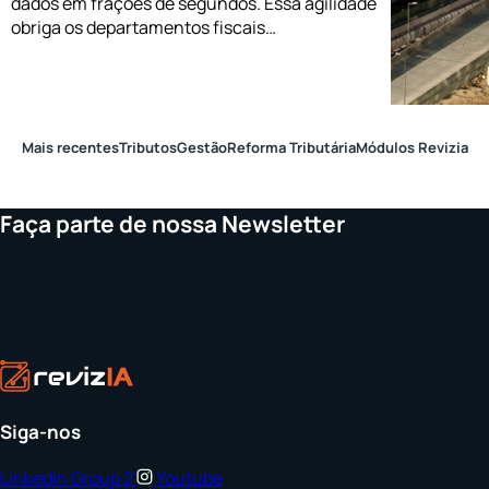
dados em frações de segundos. Essa agilidade
obriga os departamentos fiscais…
Mais recentes
Tributos
Gestão
Reforma Tributária
Módulos Revizia
Faça parte de nossa Newsletter
Siga-nos
Linkedin
Group 2
Youtube