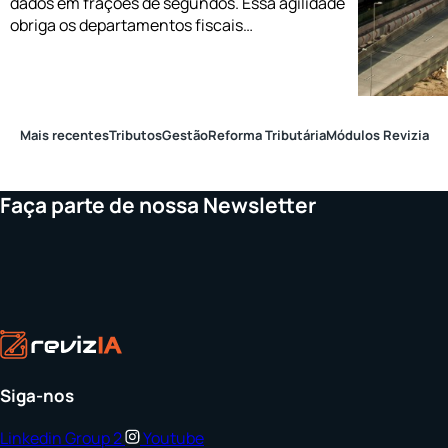
dados em frações de segundos. Essa agilidade
obriga os departamentos fiscais…
Mais recentes
Tributos
Gestão
Reforma Tributária
Módulos Revizia
Faça parte de nossa Newsletter
Siga-nos
Linkedin
Group 2
Youtube