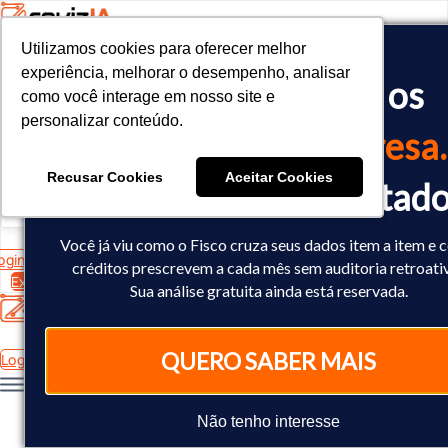
Utilizamos cookies para oferecer melhor
Utilizamos cookies para oferecer melhor
<!-- Google tag (gtag.js) -->

experiência, melhorar o desempenho, analisar
experiência, melhorar o desempenho, analisar
O Fisco já cruzou os
<script async src="https://www.googletagmanager.com/gtag/js?id=
como você interage em nosso site e
como você interage em nosso site e
<script>

personalizar conteúdo.
personalizar conteúdo.
  window.dataLayer = window.dataLayer || [];

dados
da sua empresa.
  function gtag(){dataLayer.push(arguments);}

  gtag('js', new Date());

Recusar Cookies
Recusar Cookies
Aceitar Cookies
Aceitar Cookies
Você já sabe o resultad
  gtag('config', 'AW-10793602440');

</script>
Você já viu como o Fisco cruza seus dados item a item e
ogin
créditos prescrevem a cada mês sem auditoria retroati
Experimente Grátis
Sua análise gratuita ainda está reservada.
QUERO SABER MAIS
Login
Não tenho interesse