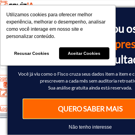
Utilizamos cookies para oferecer melhor
Utilizamos cookies para oferecer melhor
<!-- Google tag (gtag.js) -->

experiência, melhorar o desempenho, analisar
experiência, melhorar o desempenho, analisar
O Fisco já cruzou o
<script async src="https://www.googletagmanager.com/gtag/js?id=
como você interage em nosso site e
como você interage em nosso site e
<script>

personalizar conteúdo.
personalizar conteúdo.
  window.dataLayer = window.dataLayer || [];

dados
da sua empres
  function gtag(){dataLayer.push(arguments);}

  gtag('js', new Date());

Recusar Cookies
Recusar Cookies
Aceitar Cookies
Aceitar Cookies
Você já sabe o result
  gtag('config', 'AW-10793602440');

</script>
Você já viu como o Fisco cruza seus dados item a item e 
ogin
prescrevem a cada mês sem auditoria retroati
Experimente Grátis
Sua análise gratuita ainda está reservada.
QUERO SABER MAIS
Login
Não tenho interesse