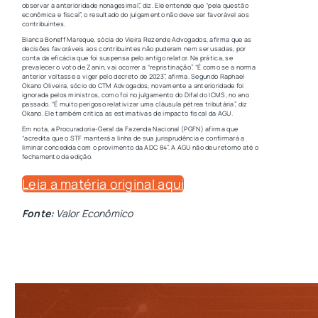
observar a anterioridade nonagesimal”, diz. Ele entende que “pela questão
econômica e fiscal”, o resultado do julgamento não deve ser favorável aos
contribuintes.
Bianca Boneff Mareque, sócia do Vieira Rezende Advogados, afirma que as
decisões favoráveis aos contribuintes não puderam nem ser usadas, por
conta da eficácia que foi suspensa pelo antigo relator. Na prática, se
prevalecer o voto de Zanin, vai ocorrer a “repristinação”. “É como se a norma
anterior voltasse a viger pelo decreto de 2023”, afirma. Segundo Raphael
Okano Oliveira, sócio do CTM Advogados, novamente a anterioridade foi
ignorada pelos ministros, como foi no julgamento do Difal do ICMS, no ano
passado. “É muito perigoso relativizar uma cláusula pétrea tributária”, diz
Okano. Ele também critica as estimativas de impacto fiscal da AGU.
Em nota, a Procuradoria-Geral da Fazenda Nacional (PGFN) afirma que
“acredita que o STF manterá a linha de sua jurisprudência e confirmará a
liminar concedida com o provimento da ADC 84”. A AGU não deu retorno até o
fechamento da edição.
Leia a matéria original aqui
Fonte:
Valor Econômico