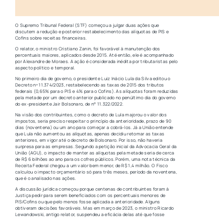
O Supremo Tribunal Federal (STF) começou a julgar duas ações que
discutem a redução e posterior restabelecimento das alíquotas de PIS e
Cofins sobre receitas financeiras.
O relator, o ministro Cristiano Zanin, foi favorável à manutenção dos
percentuais maiores, aplicados desde 2015. Até então, ele é acompanhado
por Alexandre de Moraes. A ação é considerada inédita por tributaristas pelo
aspecto político e temporal.
No primeiro dia de governo, o presidente Luiz Inácio Lula da Silva editou o
Decreto nº 11.374/2023, restabelecendo as taxas de 2015 dos tributos
federais (0,65% para o PIS e 4% para o Cofins). As alíquotas foram reduzidas
pela metade por um decreto anterior publicado no penúltimo dia do governo
do ex-presidente Jair Bolsonaro, de n° 11.322/2022.
Na visão dos contribuintes, como o decreto de Lula majorou o valor dos
impostos, seria preciso respeitar o princípio da anterioridade, prazo de 90
dias (noventena) ou um ano para começar a cobrá-los. Já a União entende
que Lula não aumentou as alíquotas, apenas decidiu retomar as taxas
anteriores, em vigor até o decreto de Bolsonaro. Por isso, não haveria
surpresa para as empresas. Segundo a petição inicial da Advocacia Geral da
União (AGU), o impacto de manter as alíquotas pela metade seria de cerca
de R$ 6 bilhões ao ano para os cofres públicos. Porém, uma nota técnica da
Receita Federal chegou a um valor bem menor, de R$ 1,4 milhão. O Fisco
calculou o impacto orçamentário só para três meses, período da noventena,
que é o analisado nas ações.
A discussão jurídica começou porque centenas de contribuintes foram à
Justiça pedir para serem beneficiados com os percentuais menores de
PIS/Cofins ou que pelo menos fosse aplicada a anterioridade. Alguns
obtiveram decisões favoráveis. Mas em março de 2023, o ministro Ricardo
Lewandowski, antigo relator, suspendeu a eficácia delas até que fosse