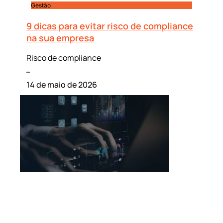
Gestão
9 dicas para evitar risco de compliance
na sua empresa
Risco de compliance
Leia mais »
14 de maio de 2026