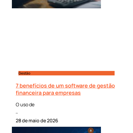
Gestão
7 benefícios de um software de gestão
financeira para empresas
O uso de
Leia mais »
28 de maio de 2026