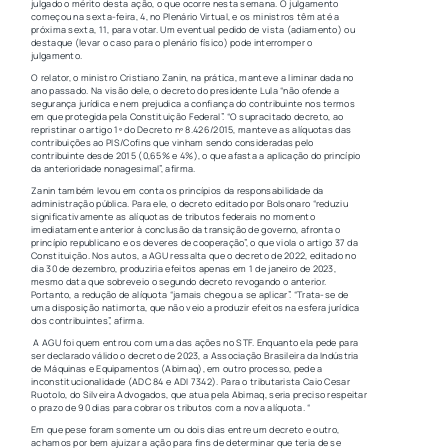
julgado o mérito desta ação, o que ocorre nesta semana. O julgamento
começou na sexta-feira, 4, no Plenário Virtual, e os ministros têm até a
próxima sexta, 11, para votar. Um eventual pedido de vista (adiamento) ou
destaque (levar o caso para o plenário físico) pode interromper o
julgamento.
O relator, o ministro Cristiano Zanin, na prática, manteve a liminar dada no
ano passado. Na visão dele, o decreto do presidente Lula “não ofende a
segurança jurídica e nem prejudica a confiança do contribuinte nos termos
em que protegida pela Constituição Federal”. “O supracitado decreto, ao
repristinar o artigo 1º do Decreto nº 8.426/2015, manteve as alíquotas das
contribuições ao PIS/Cofins que vinham sendo consideradas pelo
contribuinte desde 2015 (0,65% e 4%), o que afasta a aplicação do princípio
da anterioridade nonagesimal”, afirma.
Zanin também levou em conta os princípios da responsabilidade da
administração pública. Para ele, o decreto editado por Bolsonaro “reduziu
significativamente as alíquotas de tributos federais no momento
imediatamente anterior à conclusão da transição de governo, afronta o
princípio republicano e os deveres de cooperação”, o que viola o artigo 37 da
Constituição. Nos autos, a AGU ressalta que o decreto de 2022, editado no
dia 30 de dezembro, produziria efeitos apenas em 1 de janeiro de 2023,
mesmo data que sobreveio o segundo decreto revogando o anterior.
Portanto, a redução de alíquota “jamais chegou a se aplicar”. “Trata-se de
uma disposição natimorta, que não veio a produzir efeitos na esfera jurídica
dos contribuintes”, afirma.
A AGU foi quem entrou com uma das ações no STF. Enquanto ela pede para
ser declarado válido o decreto de 2023, a Associação Brasileira da Indústria
de Máquinas e Equipamentos (Abimaq), em outro processo, pede a
inconstitucionalidade (ADC 84 e ADI 7342). Para o tributarista Caio Cesar
Ruotolo, do Silveira Advogados, que atua pela Abimaq, seria preciso respeitar
o prazo de 90 dias para cobrar os tributos com a nova alíquota. “
Em que pese foram somente um ou dois dias entre um decreto e outro,
achamos por bem ajuizar a ação para fins de determinar que teria de se