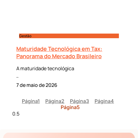
Gestão
Maturidade Tecnológica em Tax:
Panorama do Mercado Brasileiro
A maturidade tecnológica
Leia mais »
7 de maio de 2026
Página
1
Página
2
Página
3
Página
4
Página
5