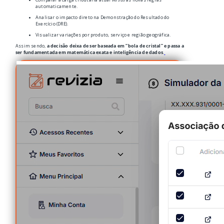
automaticamente.
Analisar o impacto direto na Demonstração do Resultado do
Exercício (DRE).
Visualizar variações por produto, serviço e região geográfica.
Assim sendo,
a decisão deixa de ser baseada em “bola de cristal” e passa a
ser fundamentada em matemática exata e inteligência de dados
.