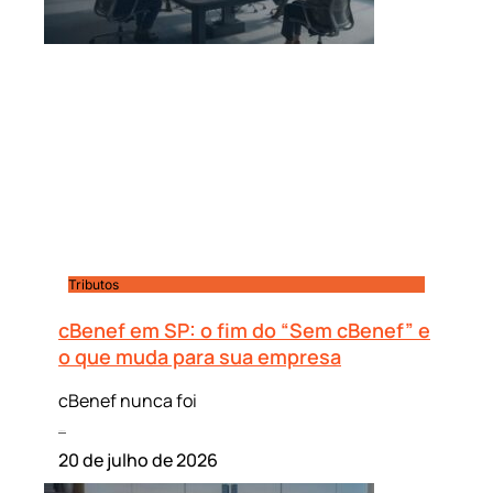
Tributos
cBenef em SP: o fim do “Sem cBenef” e
o que muda para sua empresa
cBenef nunca foi
Leia mais »
20 de julho de 2026