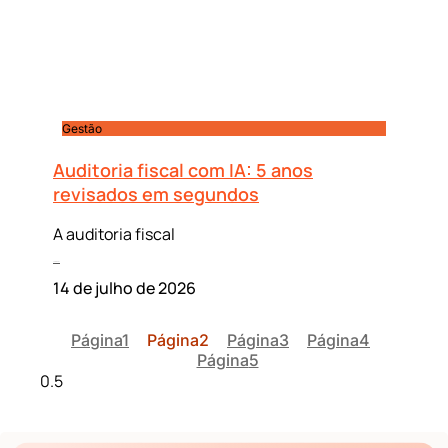
Gestão
Auditoria fiscal com IA: 5 anos
revisados em segundos
A auditoria fiscal
Leia mais »
14 de julho de 2026
Página
1
Página
2
Página
3
Página
4
Página
5