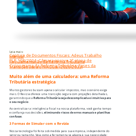
Leia mais:
Captura de Documentos Fiscais: Adeus Trabalho
Manual
PLP 108/2024: Câmara aprova 2ª etapa de
Regulamentação da Reforma Tributária
Cronograma da Reforma Tributária: Fases da
Transição para o IVA Dual (2026-2033)
Muito além de uma calculadora: uma Reforma
Tributária estratégica
Muitos gestores buscam apenas calcular impostos, mas o cenário exige
mais. O Revizia oferece uma transição segura com projeções detalhadas,
garantindo que a
Reforma Tributária seja descomplicada e intuitiva para
o seu negócio
.
Ao centralizar a inteligência fiscal na nossa plataforma, você ganha tempo
e confiança nas decisões,
eliminando riscos de erros manuais e planilhas
confusas
.
3 Formas de Simular com o Revizia
Nossa tecnologia foi feita sob medida para sua empresa, independente do
setor ou tamanho. Veja como a ferramenta se adapta à sua necessidade: