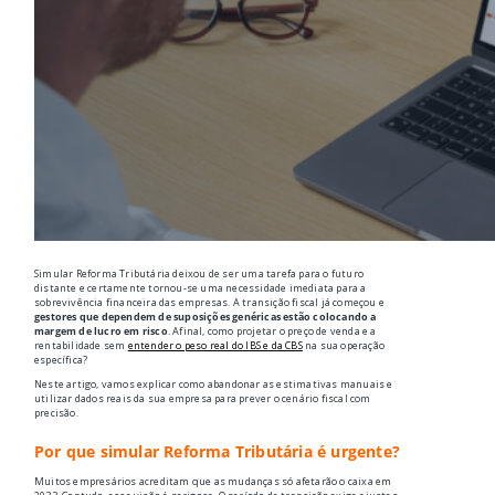
Simular Reforma Tributária deixou de ser uma tarefa para o futuro
distante e certamente tornou-se uma necessidade imediata para a
sobrevivência financeira das empresas. A transição fiscal já começou e
gestores que dependem de suposições genéricas estão colocando a
margem de lucro em risco
. Afinal, como projetar o preço de venda e a
rentabilidade sem
entender o peso real do IBS e da CBS
na sua operação
específica?
Neste artigo, vamos explicar como abandonar as estimativas manuais e
utilizar dados reais da sua empresa para prever o cenário fiscal com
precisão.
Por que simular Reforma Tributária é urgente?
Muitos empresários acreditam que as mudanças só afetarão o caixa em