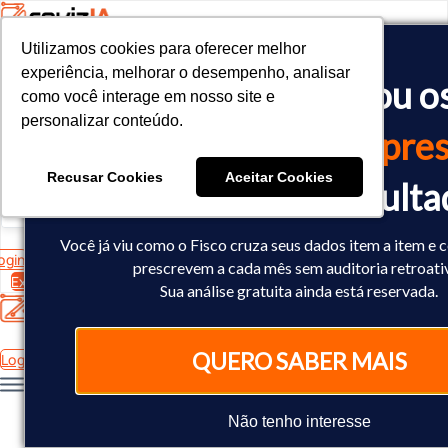
Utilizamos cookies para oferecer melhor
Utilizamos cookies para oferecer melhor
<!-- Google tag (gtag.js) -->

experiência, melhorar o desempenho, analisar
experiência, melhorar o desempenho, analisar
O Fisco já cruzou o
<script async src="https://www.googletagmanager.com/gtag/js?id=
como você interage em nosso site e
como você interage em nosso site e
<script>

personalizar conteúdo.
personalizar conteúdo.
  window.dataLayer = window.dataLayer || [];

dados
da sua empres
  function gtag(){dataLayer.push(arguments);}

  gtag('js', new Date());

Recusar Cookies
Recusar Cookies
Aceitar Cookies
Aceitar Cookies
Você já sabe o result
  gtag('config', 'AW-10793602440');

</script>
Você já viu como o Fisco cruza seus dados item a item e 
ogin
prescrevem a cada mês sem auditoria retroati
Experimente Grátis
Sua análise gratuita ainda está reservada.
QUERO SABER MAIS
Login
Não tenho interesse