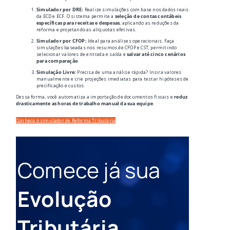
Simulador por DRE:
Realize simulações com base nos dados reais
da ECD e ECF. O sistema permite a
seleção de contas contábeis
específicas para receitas e despesas
, aplicando as reduções da
reforma e projetando as alíquotas efetivas.
Simulador por CFOP:
Ideal para análises operacionais. Faça
simulações baseadas nos resumos de CFOP e CST, permitindo
selecionar valores de entrada e saída e
salvar até cinco cenários
para comparação
.
Simulação Livre:
Precisa de uma análise rápida? Insira valores
manualmente e crie projeções imediatas para testar hipóteses de
precificação e custos.
Dessa forma, você automatiza a importação de documentos fiscais e
reduz
drasticamente as horas de trabalho manual da sua equipe
.
Conheça o simulador de Reforma Tributária
Comece já sua
Evolução
Tributária