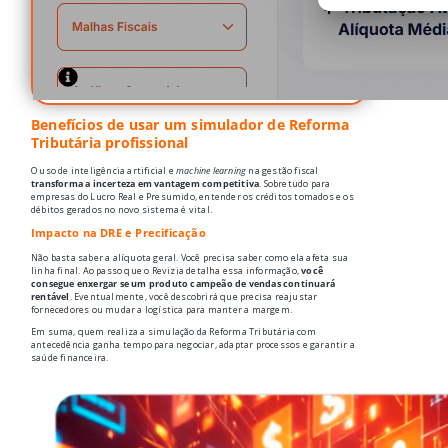
Benefícios de usar um simulador de Reforma
Tributária profissional
O uso de inteligência artificial e
machine learning
na gestão fiscal
transforma a incerteza em vantagem competitiva
. Sobretudo para
empresas do Lucro Real e Presumido, entender os créditos tomados e os
débitos gerados no novo sistema é vital.
Impacto na DRE e Precificação
Não basta saber a alíquota geral. Você precisa saber como ela afeta sua
linha final. Ao passo que o Revizia detalha essa informação,
você
consegue enxergar se um produto campeão de vendas continuará
rentável
. Eventualmente, você descobrirá que precisa reajustar
fornecedores ou mudar a logística para manter a margem.
Em suma, quem realiza a simulação da Reforma Tributária com
antecedência ganha tempo para negociar, adaptar processos e garantir a
saúde financeira.