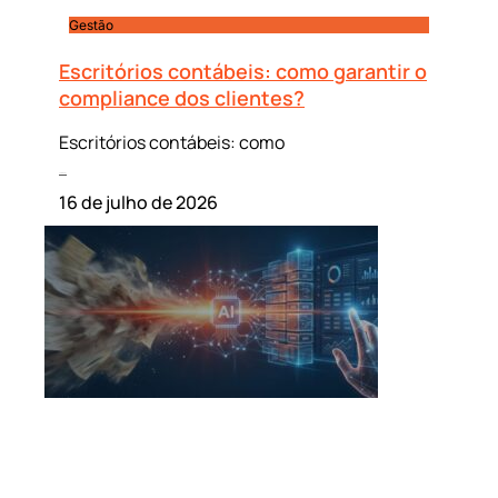
Gestão
Escritórios contábeis: como garantir o
compliance dos clientes?
Escritórios contábeis: como
Leia mais »
16 de julho de 2026