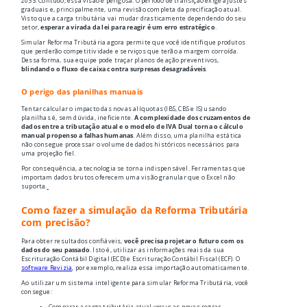
2033. Contudo, essa visão é perigosa. O período de transição exige ajustes
graduais e, principalmente, uma revisão completa da precificação atual.
Visto que a carga tributária vai mudar drasticamente dependendo do seu
setor,
esperar a virada da lei para reagir é um erro estratégico
.
Simular Reforma Tributária agora permite que você identifique produtos
que perderão competitividade e serviços que terão a margem corroída.
Dessa forma, sua equipe pode traçar planos de ação preventivos,
blindando o fluxo de caixa contra surpresas desagradáveis
.
O perigo das planilhas manuais
Tentar calcular o impacto das novas alíquotas (IBS, CBS e IS) usando
planilhas é, sem dúvida, ineficiente.
A complexidade dos cruzamentos de
dados entre a tributação atual e o modelo de IVA Dual torna o cálculo
manual propenso a falhas humanas
. Além disso, uma planilha estática
não consegue processar o volume de dados históricos necessários para
uma projeção fiel.
Por consequência, a tecnologia se torna indispensável. Ferramentas que
importam dados brutos oferecem uma visão granular que o Excel não
suporta.
Como fazer a simulação da Reforma Tributária
com precisão?
Para obter resultados confiáveis,
você precisa projetar o futuro com os
dados do seu passado
. Isto é, utilizar as informações reais da sua
Escrituração Contábil Digital (ECD) e Escrituração Contábil Fiscal (ECF). O
software Revizia
, por exemplo, realiza essa importação automaticamente.
Ao utilizar um sistema inteligente para simular Reforma Tributária, você
consegue:
Comparar a carga tributária atual
versus
as novas regras