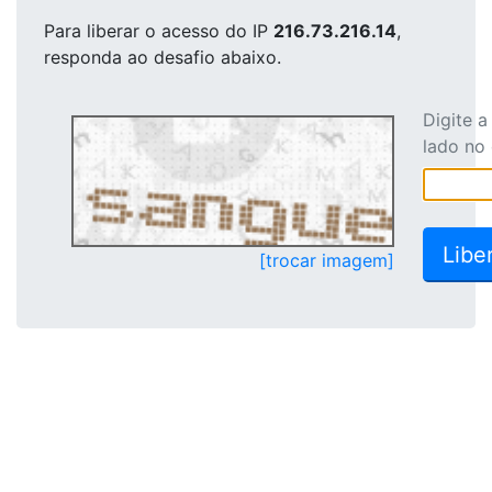
Para liberar o acesso
do IP
216.73.216.14
,
responda ao desafio abaixo.
Digite 
lado no
[trocar imagem]