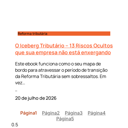
Reforma tributária
O Iceberg Tributário – 13 Riscos Ocultos
que sua empresa não está enxergando
Este ebook funciona como o seu mapa de
bordo para atravessar o período de transição
da Reforma Tributária sem sobressaltos. Em
vez…
Leia mais »
20 de julho de 2026
Página
1
Página
2
Página
3
Página
4
Página
5