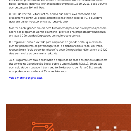
fiscal, contábil, gerencial e financeira das empresas. Já em 2023, esse volume
aumentou para 394 milhões.
O CEO do Revizia, Vitor Santos, afirma que em 2024 a tendência é de
crescimento contínuo, especialmente com a tramitação do PL, o que deve
gerar um aumento exponencial ao longo do ano.
Manter as obrigações em dia será fundamental para que as empresas possam
aderir aos programas Confia e Sintonia, previstos na proposta governamental
enviada à Câmara dos Deputados em regime de urgência.
O Programa Confia é voltado para empresas de grande porte, que deverão
cumprir parâmetros de governança fiscal e colaborar com o fisco. Em troca,
receberão um “selo de conformidade” e poderão regularizar débitos em até 120
dias sem multa ou com multa reduzida.
Já o Programa Sintonia é destinado a empresas de todos os portes e oferecerá
descontos na Contribuição Social sobre o Lucro Líquido (CSLL). Empresas
com selo de bom pagador há um ano terão desconto de 1% na CSLL a cada
ano, podendo acumular até 3% após três anos.
Veja a matéria original aqui.