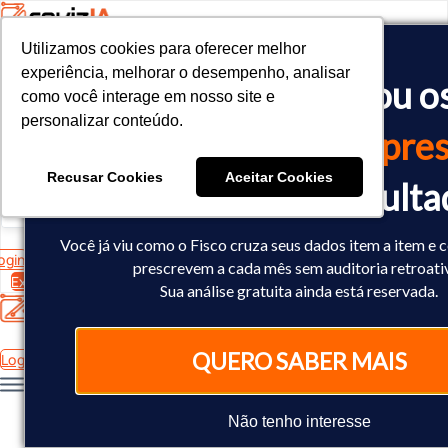
Utilizamos cookies para oferecer melhor
Utilizamos cookies para oferecer melhor
<!-- Google tag (gtag.js) -->

experiência, melhorar o desempenho, analisar
experiência, melhorar o desempenho, analisar
O Fisco já cruzou o
<script async src="https://www.googletagmanager.com/gtag/js?id=
como você interage em nosso site e
como você interage em nosso site e
<script>

personalizar conteúdo.
personalizar conteúdo.
  window.dataLayer = window.dataLayer || [];

dados
da sua empres
  function gtag(){dataLayer.push(arguments);}

  gtag('js', new Date());

Recusar Cookies
Recusar Cookies
Aceitar Cookies
Aceitar Cookies
Você já sabe o result
  gtag('config', 'AW-10793602440');

</script>
Você já viu como o Fisco cruza seus dados item a item e 
ogin
prescrevem a cada mês sem auditoria retroati
Experimente Grátis
Sua análise gratuita ainda está reservada.
QUERO SABER MAIS
Login
Não tenho interesse