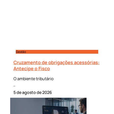
Gestão
Cruzamento de obrigações acessórias:
Antecipe o Fisco
O ambiente tributário
Leia mais »
5 de agosto de 2026