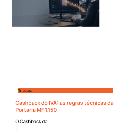
Tributos
Cashback do IVA: as regras técnicas da
Portaria MF 1.150
O Cashback do
Leia mais »