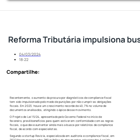
Reforma Tributária impulsiona bus
04/03/2024
18:22
Compartilhe:
Recentemente, o aumento da procura por diagnósticos de compliance fiscal
tem sido impulsionado pelo medo de punições por não cumprir as obrigações
fiscais. Em 2023, houve um crescimento recorde de 40,7% no volume de
documentos analisados, atingindo o ápice desse movimento.
O Projeto de Lei 15/24, apresentado pelo Governo Federal no início de
fevereiro, prevê benefícios para quem estiver em conformidade com as regras
fiscais, o que deve aumentar ainda mais a busca por relatórios de compliance
fiscal, de acordo com especialistas.
Segundo a startup Revizia, especializada em auditoria e compliance fiscal, em
2022 foram processados 280 milhões de documentos relacionados à saúde