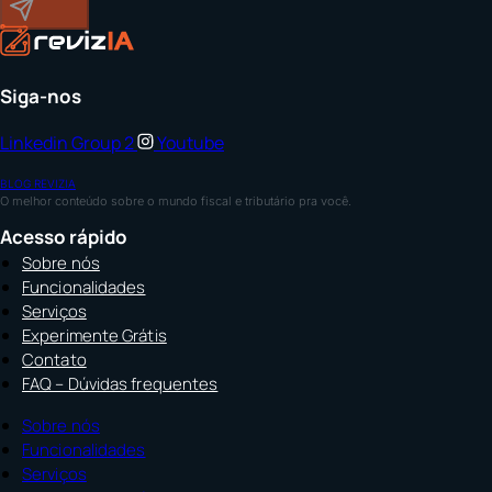
Enviar
Siga-nos
Linkedin
Group 2
Youtube
BLOG REVIZIA
O melhor conteúdo sobre o mundo fiscal e tributário pra você.
Acesso rápido
Sobre nós
Funcionalidades
Serviços
Experimente Grátis
Contato
FAQ – Dúvidas frequentes
Sobre nós
Funcionalidades
Serviços