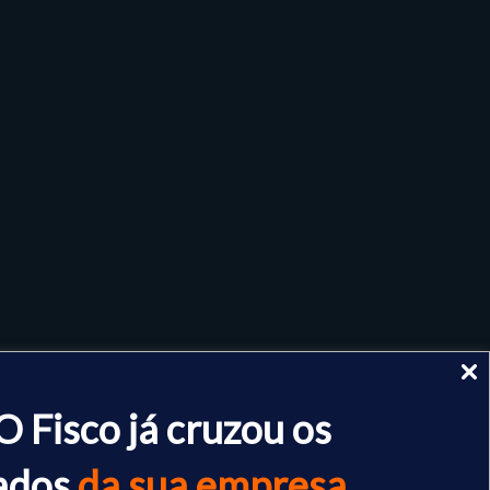
O Fisco já cruzou os
ados
da sua empresa.