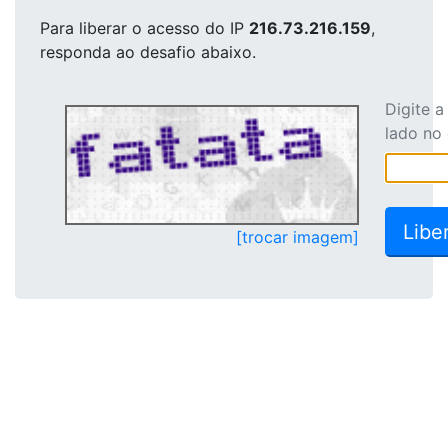
Para liberar o acesso
do IP
216.73.216.159
,
responda ao desafio abaixo.
Digite 
lado no
[trocar imagem]