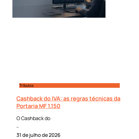
Tributos
Cashback do IVA: as regras técnicas da
Portaria MF 1.150
O Cashback do
Leia mais »
31 de julho de 2026