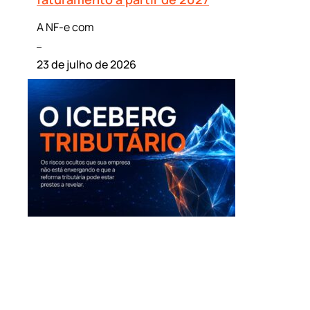
A NF-e com
Leia mais »
23 de julho de 2026