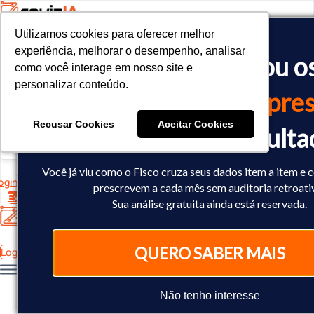
Utilizamos cookies para oferecer melhor
Utilizamos cookies para oferecer melhor
<!-- Google tag (gtag.js) -->

experiência, melhorar o desempenho, analisar
experiência, melhorar o desempenho, analisar
O Fisco já cruzou o
<script async src="https://www.googletagmanager.com/gtag/js?id=
como você interage em nosso site e
como você interage em nosso site e
<script>

personalizar conteúdo.
personalizar conteúdo.
  window.dataLayer = window.dataLayer || [];

dados
da sua empres
  function gtag(){dataLayer.push(arguments);}

  gtag('js', new Date());

Recusar Cookies
Recusar Cookies
Aceitar Cookies
Aceitar Cookies
Você já sabe o result
  gtag('config', 'AW-10793602440');

</script>
Você já viu como o Fisco cruza seus dados item a item e 
ogin
prescrevem a cada mês sem auditoria retroati
Experimente Grátis
Sua análise gratuita ainda está reservada.
QUERO SABER MAIS
Login
Não tenho interesse