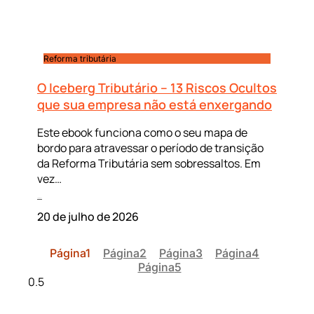
Reforma tributária
O Iceberg Tributário – 13 Riscos Ocultos
que sua empresa não está enxergando
Este ebook funciona como o seu mapa de
bordo para atravessar o período de transição
da Reforma Tributária sem sobressaltos. Em
vez…
Leia mais »
20 de julho de 2026
Página
1
Página
2
Página
3
Página
4
Página
5