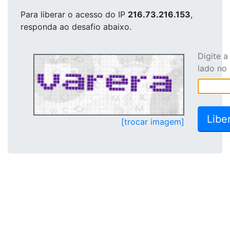
Para liberar o acesso
do IP
216.73.216.153
,
responda ao desafio abaixo.
Digite 
lado no
[trocar imagem]