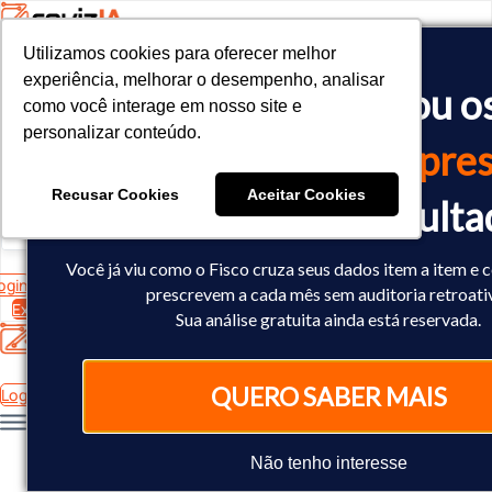
Utilizamos cookies para oferecer melhor
Utilizamos cookies para oferecer melhor
<!-- Google tag (gtag.js) -->

experiência, melhorar o desempenho, analisar
experiência, melhorar o desempenho, analisar
O Fisco já cruzou o
<script async src="https://www.googletagmanager.com/gtag/js?id=
como você interage em nosso site e
como você interage em nosso site e
<script>

personalizar conteúdo.
personalizar conteúdo.
  window.dataLayer = window.dataLayer || [];

dados
da sua empres
  function gtag(){dataLayer.push(arguments);}

  gtag('js', new Date());

Recusar Cookies
Recusar Cookies
Aceitar Cookies
Aceitar Cookies
Você já sabe o result
  gtag('config', 'AW-10793602440');

</script>
Você já viu como o Fisco cruza seus dados item a item e 
ogin
prescrevem a cada mês sem auditoria retroati
Experimente Grátis
Sua análise gratuita ainda está reservada.
QUERO SABER MAIS
Login
Não tenho interesse