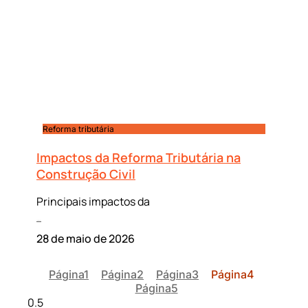
Reforma tributária
Impactos da Reforma Tributária na
Construção Civil
Principais impactos da
Leia mais »
28 de maio de 2026
Página
1
Página
2
Página
3
Página
4
Página
5