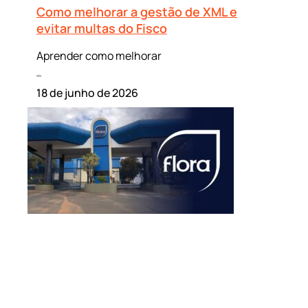
Como melhorar a gestão de XML e
evitar multas do Fisco
Aprender como melhorar
Leia mais »
18 de junho de 2026