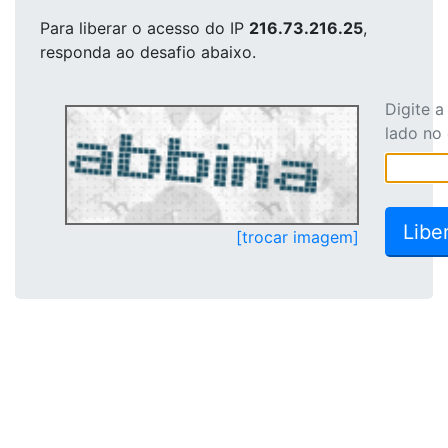
Para liberar o acesso
do IP
216.73.216.25
,
responda ao desafio abaixo.
Digite 
lado no
[trocar imagem]