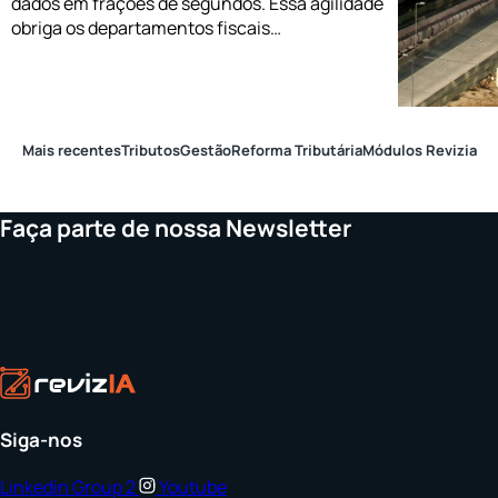
dados em frações de segundos. Essa agilidade
obriga os departamentos fiscais…
Mais recentes
Tributos
Gestão
Reforma Tributária
Módulos Revizia
Faça parte de nossa Newsletter
Siga-nos
Linkedin
Group 2
Youtube