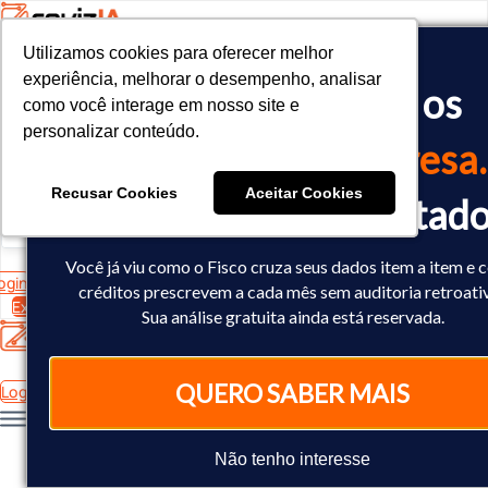
Utilizamos cookies para oferecer melhor
Utilizamos cookies para oferecer melhor
<!-- Google tag (gtag.js) -->

experiência, melhorar o desempenho, analisar
experiência, melhorar o desempenho, analisar
O Fisco já cruzou os
<script async src="https://www.googletagmanager.com/gtag/js?id=
como você interage em nosso site e
como você interage em nosso site e
<script>

personalizar conteúdo.
personalizar conteúdo.
  window.dataLayer = window.dataLayer || [];

dados
da sua empresa.
  function gtag(){dataLayer.push(arguments);}

  gtag('js', new Date());

Recusar Cookies
Recusar Cookies
Aceitar Cookies
Aceitar Cookies
Você já sabe o resultad
  gtag('config', 'AW-10793602440');

</script>
Você já viu como o Fisco cruza seus dados item a item e
ogin
créditos prescrevem a cada mês sem auditoria retroati
Experimente Grátis
Sua análise gratuita ainda está reservada.
QUERO SABER MAIS
Login
Não tenho interesse