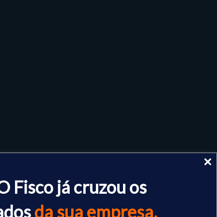
O Fisco já cruzou os
ados
da sua empresa.