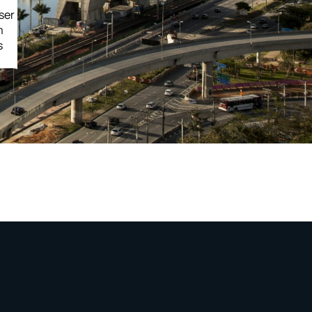
ser
m
s