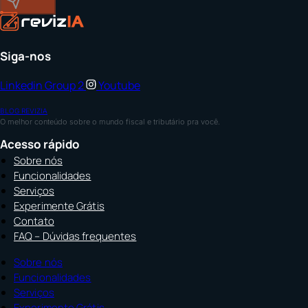
Enviar
Siga-nos
Linkedin
Group 2
Youtube
BLOG REVIZIA
O melhor conteúdo sobre o mundo fiscal e tributário pra você.
Acesso rápido
Sobre nós
Funcionalidades
Serviços
Experimente Grátis
Contato
FAQ – Dúvidas frequentes
Sobre nós
Funcionalidades
Serviços
Experimente Grátis