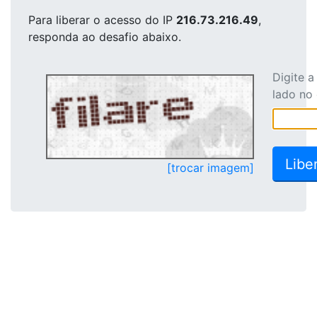
Para liberar o acesso
do IP
216.73.216.49
,
responda ao desafio abaixo.
Digite 
lado no
[trocar imagem]