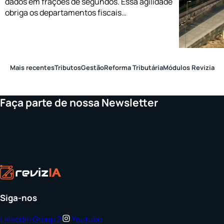
dados em frações de segundos. Essa agilidade
obriga os departamentos fiscais…
Mais recentes
Tributos
Gestão
Reforma Tributária
Módulos Revizia
Faça parte de nossa Newsletter
Siga-nos
Linkedin
Group 2
Youtube