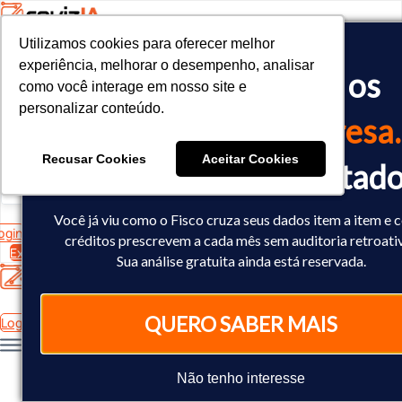
Utilizamos cookies para oferecer melhor
Utilizamos cookies para oferecer melhor
<!-- Google tag (gtag.js) -->

experiência, melhorar o desempenho, analisar
experiência, melhorar o desempenho, analisar
O Fisco já cruzou os
<script async src="https://www.googletagmanager.com/gtag/js?id=
como você interage em nosso site e
como você interage em nosso site e
<script>

personalizar conteúdo.
personalizar conteúdo.
  window.dataLayer = window.dataLayer || [];

dados
da sua empresa.
  function gtag(){dataLayer.push(arguments);}

  gtag('js', new Date());

Recusar Cookies
Recusar Cookies
Aceitar Cookies
Aceitar Cookies
Você já sabe o resultad
  gtag('config', 'AW-10793602440');

</script>
Você já viu como o Fisco cruza seus dados item a item e
ogin
créditos prescrevem a cada mês sem auditoria retroati
Experimente Grátis
Sua análise gratuita ainda está reservada.
QUERO SABER MAIS
Login
Não tenho interesse