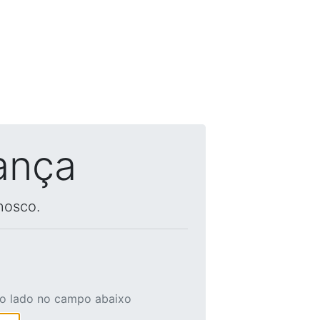
ança
nosco.
ao lado no campo abaixo