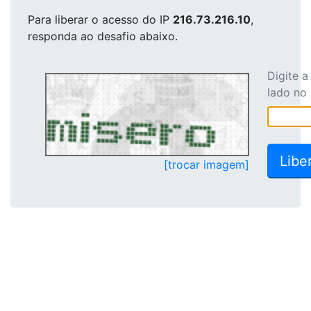
Para liberar o acesso
do IP
216.73.216.10
,
responda ao desafio abaixo.
Digite 
lado no
[trocar imagem]